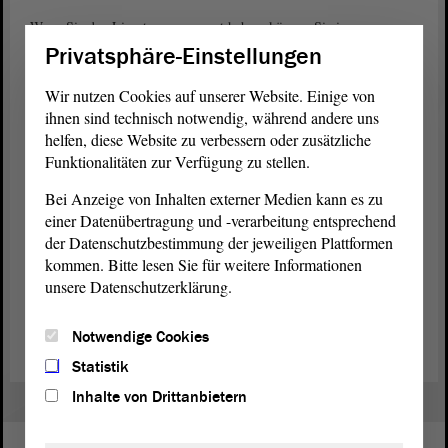
Wenn Sie den Livestream verpasst haben, können Sie in unser
Archiv schauen. Das ist ein Ort auf der Internetseite, wo alle
Privatsphäre-Einstellungen
Landtags-Sitzungen gespeichert sind. Alle Menschen können die
Videos rund um die Uhr nutzen.
Wir nutzen Cookies auf unserer Website. Einige von
ihnen sind technisch notwendig, während andere uns
Zum Landtags-Archiv
helfen, diese Website zu verbessern oder zusätzliche
Funktionalitäten zur Verfügung zu stellen.
Außerdem gibt es jede Menge allgemeine Informationen auf unserer
Internetseite. Sie erfahren zum Beispiel: Wer sind die 97
Bei Anzeige von Inhalten externer Medien kann es zu
Abgeordneten im Landtag? Wie funktionieren Wahlen? Was macht
einer Datenübertragung und -verarbeitung entsprechend
der Landtagspräsident? Und wie können Sie Petitionen (Bitten und
der Datenschutzbestimmung der jeweiligen Plattformen
Beschwerden) einreichen? Viele dieser Informationen gibt es auch in
kommen. Bitte lesen Sie für weitere Informationen
Leichter Sprache.
unsere Datenschutzerklärung.
(Dies ist ein Angebot in Einfacher Sprache.)
Notwendige Cookies
Statistik
Inhalte von Drittanbietern