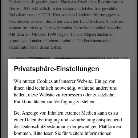
Parlamentsluft geschnuppert: Nach der friedlichen Revolution im
Herbst 1989 schließlich in der ersten und letzten frei gewählten
Volkskammer der DDR. Hier war das Ländereinführungsgesetz
beschlossen worden, durch das auch das Land Sachsen-Anhalt aus
seinem fast vierzig Jahre währenden Dornröschenschlaf erwachte.
Mit dem 28. Oktober 1990 begann für die Abgeordneten ein
grundlegend anderer Lebensabschnitt. Die Parlamentsarbeit
bestimmte fortan deren Leben.
Privatsphäre-Einstellungen
Wir nutzen Cookies auf unserer Website. Einige von
ihnen sind technisch notwendig, während andere uns
helfen, diese Website zu verbessern oder zusätzliche
Funktionalitäten zur Verfügung zu stellen.
Bei Anzeige von Inhalten externer Medien kann es zu
einer Datenübertragung und -verarbeitung entsprechend
1/2
der Datenschutzbestimmung der jeweiligen Plattformen
kommen. Bitte lesen Sie für weitere Informationen
Großes Pressegedränge im provisorischen
Plenarsaal
. Foto: