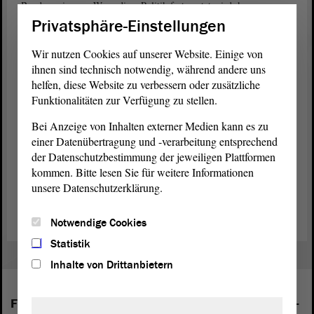
Bundesregierung. Wenn diese Politik fortgesetzt wird, kann
Deutschland seine Klimaziele nie erreichen.
Privatsphäre-Einstellungen
Ähnlich sah das die
von Sachsen-
Arbeits- und Sozialministerin
Wir nutzen Cookies auf unserer Website. Einige von
Anhalt. Sie forderte mehr Flächen für Windräder und flexiblere
ihnen sind technisch notwendig, während andere uns
Regeln bei Abständen zwischen Häusern und Windrädern. Daneben
helfen, diese Website zu verbessern oder zusätzliche
wünscht sie sich neue Regeln für das „Repowering" (aus alten
Funktionalitäten zur Verfügung zu stellen.
Windrädern werden neue).
Bei Anzeige von Inhalten externer Medien kann es zu
Nach der Diskussion überwiesen die Abgeordneten den
Antrag
der
einer Datenübertragung und -verarbeitung entsprechend
Fraktion
DIE LINKE in die zuständigen Ausschüsse. Dort beraten
der Datenschutzbestimmung der jeweiligen Plattformen
sie weiter über das Thema.
kommen. Bitte lesen Sie für weitere Informationen
unsere Datenschutzerklärung.
(Dies ist ein Angebot in Einfacher Sprache.)
Notwendige Cookies
Statistik
Inhalte von Drittanbietern
Folgende Fraktionen sind im Landtag von Sachsen-