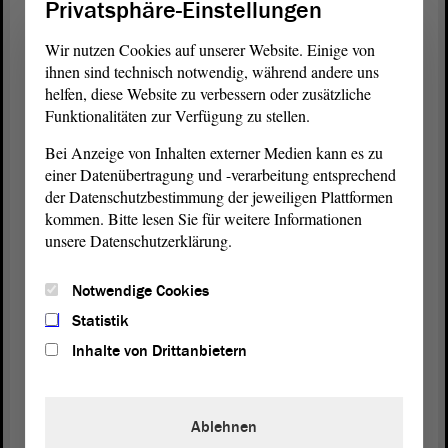
Privatsphäre-Einstellungen
Präs.
im Rahmen eines
@brakebusch1
Schülerprojekts.
Wir nutzen Cookies auf unserer Website. Einige von
Mehr zum Projekt im Video +
ihnen sind technisch notwendig, während andere uns
https://t.co/45pzyntpqG
#Mauerfall30
#Sa
helfen, diese Website zu verbessern oder zusätzliche
chsenAnhalt
pic.twitter.com/5cqrYchzVV
Funktionalitäten zur Verfügung zu stellen.
— LT Sachsen-Anhalt (@Landtag_LSA)
September
Bei Anzeige von Inhalten externer Medien kann es zu
6, 2019
einer Datenübertragung und -verarbeitung entsprechend
der Datenschutzbestimmung der jeweiligen Plattformen
kommen. Bitte lesen Sie für weitere Informationen
unsere Datenschutzerklärung.
Filmpremiere: 9. November 2019 in Marienborn
Neben Gabriele Brakebusch werden Hans-Werner Kraul
Notwendige Cookies
(Bürgermeister von Oebisfelde-Weferlingen), Wittich Schobert
(Bürgermeister von Helmstedt) und zwei Zeitungsreporter aus der
Statistik
Region interviewt. Die einzelnen Sequenzen werden anschließend
Inhalte von Drittanbietern
im Offenen Kanal Magdeburg zu einem fünfminütigen Film
zusammengeschnitten, der am 9. November 2019 in der
Gedenkstätte Marienborn im Rahmen einer Gedenkfeier gezeigt
wird.
Ablehnen