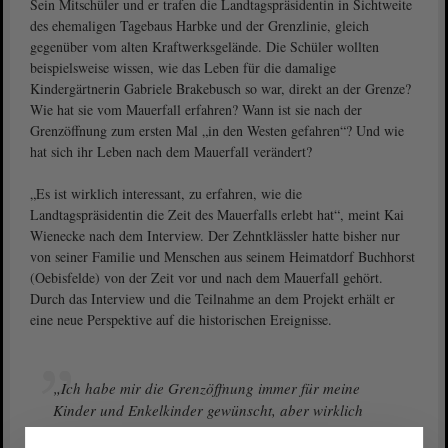
Sein Mitschüler und er trafen die Landtagspräsidentin in Sichtweite
des ehemaligen Tagebaus Harbke und der Grenzlinie, gleich
gegenüber vom alten Kraftwerksgelände. Die Schüler wollten
beispielsweise wissen, wie das Leben für die damalige
Kindergärtnerin Gabriele Brakebusch so war, direkt an der Grenze?
Wie hat sie vom Mauerfall erfahren? Wann ist sie nach der
Grenzöffnung zum ersten Mal „in den Westen gefahren“? Und wie
hat sich ihr Leben nach dem Mauerfall verändert?
„Es ist wirklich interessant, zu erfahren, wie die
Landtagspräsidentin die Zeit des Mauerfalls erlebt hat“, meint Kai
Wienecke nach dem Interview. Der Zehntklässler hatte bisher nur
von seiner Familie und Menschen aus seinem Heimatdorf Buchhorst
(Oebisfelde) von der Zeit vor und nach dem Mauerfall gehört.
Durch das Interview und die Teilnahme an dem Projekt erhält er
eine neue Perspektive auf die historischen Ereignisse.
„Ich habe mir die Grenzöffnung immer für meine
Kinder und Enkelkinder gewünscht, aber wirklich
vorstellen konnte ich sie mir nicht“, sagt
-
#ltlsa