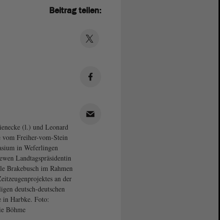
Beitrag teilen:
enecke (l.) und Leonard
 vom Freiher-vom-Stein
sium in Weferlingen
iewen Landtagspräsidentin
ele Brakebusch im Rahmen
Zeitzeugenprojektes an der
igen deutsch-deutschen
 in Harbke. Foto:
nie Böhme