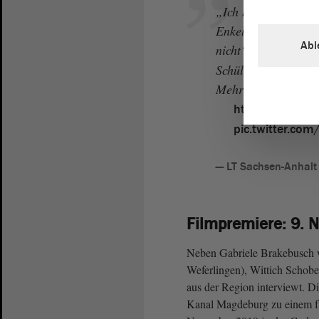
„Ich habe mir die 
Enkelkinder gewünsc
Abl
nicht“, sagt
#ltl
Schülerprojekts.
Mehr zum Projekt 
https://t.co/4
pic.twitter.co
— LT Sachsen-Anhal
Filmpremiere: 9. 
Neben Gabriele Brakebusch w
Weferlingen), Wittich Schobe
aus der Region interviewt. 
Kanal Magdeburg zu einem f