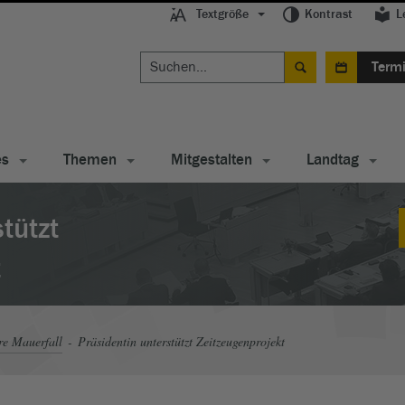
Textgröße
Kontrast
L
Term
es
Themen
Mitgestalten
Landtag
tützt
t
re Mauerfall
Präsidentin unterstützt Zeitzeugenprojekt