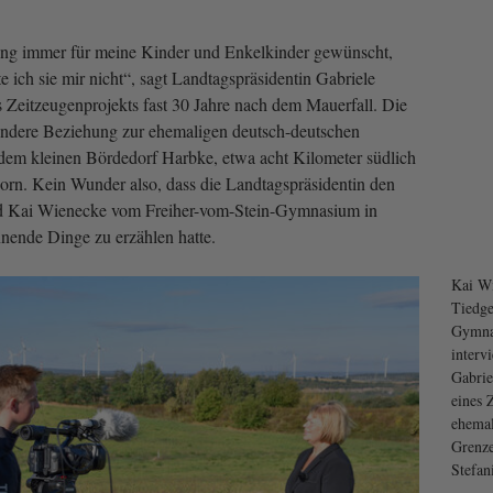
ung immer für meine Kinder und Enkelkinder gewünscht,
e ich sie mir nicht“, sagt Landtagspräsidentin Gabriele
Zeitzeugenprojekts fast 30 Jahre nach dem Mauerfall. Die
sondere Beziehung zur ehemaligen deutsch-deutschen
dem kleinen Bördedorf Harbke, etwa acht Kilometer südlich
n. Kein Wunder also, dass die Landtagspräsidentin den
d Kai Wienecke vom Freiher-vom-Stein-Gymnasium in
nende Dinge zu erzählen hatte.
Kai Wi
Tiedge
Gymna
interv
Gabri
eines 
ehemal
Grenze
Stefa