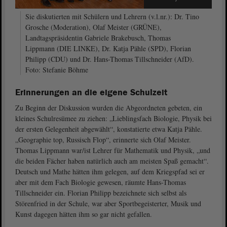
Sie diskutierten mit Schülern und Lehrern (v.l.nr.): Dr. Tino
Grosche (Moderation), Olaf Meister (GRÜNE),
Landtagspräsidentin Gabriele Brakebusch, Thomas
Lippmann (DIE LINKE), Dr. Katja Pähle (SPD), Florian
Philipp (CDU) und Dr. Hans-Thomas Tillschneider (AfD).
Foto: Stefanie Böhme
Erinnerungen an die eigene Schulzeit
Zu Beginn der Diskussion wurden die Abgeordneten gebeten, ein
kleines Schulresümee zu ziehen: „Lieblingsfach Biologie, Physik bei
der ersten Gelegenheit abgewählt“, konstatierte etwa Katja Pähle.
„Geographie top, Russisch Flop“, erinnerte sich Olaf Meister.
Thomas Lippmann war/ist Lehrer für Mathematik und Physik, „und
die beiden Fächer haben natürlich auch am meisten Spaß gemacht“.
Deutsch und Mathe hätten ihm gelegen, auf dem Kriegspfad sei er
aber mit dem Fach Biologie gewesen, räumte Hans-Thomas
Tillschneider ein. Florian Philipp bezeichnete sich selbst als
Störenfried in der Schule, war aber Sportbegeisterter, Musik und
Kunst dagegen hätten ihm so gar nicht gefallen.