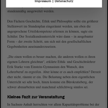
fragte Tobias Michalak, Lehrer für Englisch und Sozialkunde am
Impressum
|
Datenschutz
Einstein-Gymnasium Magdeburg. Das Fach Sozialkunde sollte
stundenmäßig ausgeweitet werden.
Den Fächern Geschichte, Ethik und Philosophie sollte ein größerer
Stellenwert im Stundenplan eingeräumt werden, um eben die
angesprochene Urteilskompetenz erlernen zu können, sagte ein
Schüler. Der Sozialkundeunterricht wäre dann – in ausgebauter
Form – der zweite Schritt, um sich mit den gesellschaftlichen
Gegebenheiten auseinanderzusetzen.
„Die einen wollen es besser machen, die anderen wollen es ihren
eigenen Lehrern gleichtun“, erklärte Ethik- und Geschichtslehrer
Erik Starke vom Einstein-Gymnasium den Wunsch, den
Lehrerberuf zu ergreifen. Aber könne er es auch empfehlen? Derzeit
eher nicht, räumte er ein. Die Belastung neben dem eigentlichen
Unterricht sei sehr hoch, hinzu komme ein Bürokratieberg, der
schwer abzuarbeiten und manchmal schlichtweg sinnlos sei.
Kleines Fazit zur Veranstaltung
In Sachsen-Anhalt herrschten vor allem Kapazitätsprobleme bei der