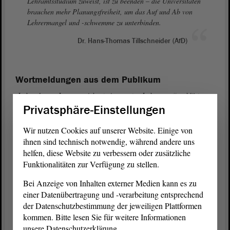
Lehramtsstudium zuweist, ist zu beenden – die Universitäten
brauchen mehr Planungsfreiheit, um das Auf und Ab von
Lehrermangel und -schwemme zu unterbinden.
Dr. Hans-Thomas Tillschneider (AfD)
Wortmeldungen aus dem Publikum
„Lebenslanges Lernen zeichnet einen guten Lehrer aus“, erklärte
Marga Kempe, stellvertretende Schulleiterin am Albert-Einstein-
Privatsphäre-Einstellungen
Gymnasium Magdeburg. „Denn man hat immer wieder neue
Schülerinnen und Schüler und Veränderungen in der Gesellschaft
Wir nutzen Cookies auf unserer Website. Einige von
vor sich, auf die man sich einstellen muss.“
ihnen sind technisch notwendig, während andere uns
helfen, diese Website zu verbessern oder zusätzliche
Fachkompetenz sei eine wichtige Grundlage, aber Lehrerin und
Funktionalitäten zur Verfügung zu stellen.
Lehrer müssten auch über die Fähigkeit verfügen, auf die
Schülerinnen und Schüler im Klassenzimmer einzugehen. Freilich
Bei Anzeige von Inhalten externer Medien kann es zu
müssten auch die Rahmenbedingungen für die Arbeit stimmen – das
einer Datenübertragung und -verarbeitung entsprechend
betreffe Karrierechancen ebenso wie die personelle und materielle
der Datenschutzbestimmung der jeweiligen Plattformen
Ausstattung an den Schulen.
kommen. Bitte lesen Sie für weitere Informationen
unsere Datenschutzerklärung.