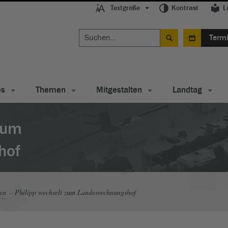
Textgröße
Kontrast
L
Term
es
Themen
Mitgestalten
Landtag
zum
hof
en
Philipp wechselt zum Landesrechnungshof