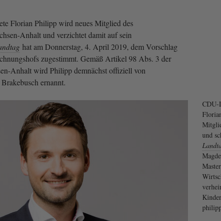
 Florian Philipp wird neues Mitglied des
hsen-Anhalt und verzichtet damit auf sein
andtag
hat am Donnerstag, 4. April 2019, dem Vorschlag
echnungshofs zugestimmt. Gemäß Artikel 98 Abs. 3 der
n-Anhalt wird Philipp demnächst offiziell von
e Brakebusch ernannt.
CDU-L
Floria
Mitgl
und sc
Landt
Magdeb
Master
Wirtsc
verhei
Kinder
philip