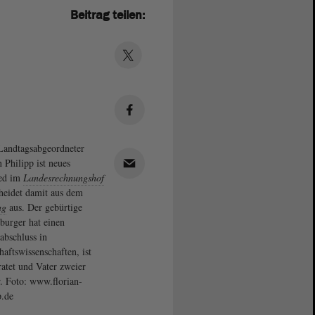
Beitrag teilen:
andtagsabgeordneter
n Philipp ist neues
ied im
Landesrechnungshof
heidet damit aus dem
ag
aus. Der gebürtige
urger hat einen
abschluss in
haftswissenschaften, ist
ratet und Vater zweier
. Foto: www.florian-
p.de