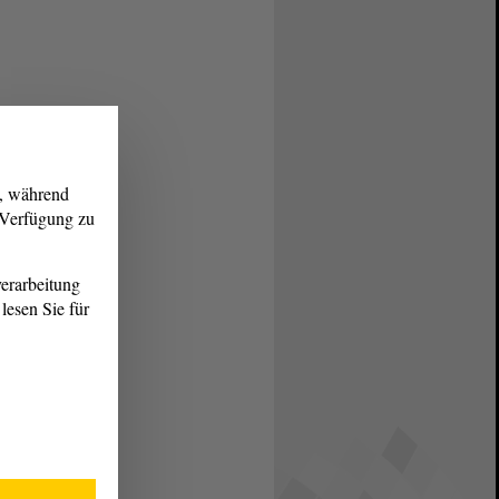
g, während
r Verfügung zu
erarbeitung
lesen Sie für