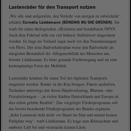
Lastenräder für den Transport nutzen
„Wir alle sind aufgerufen, den Verkehr von morgen zu entwickeln“,
erklärte
. Sie
Cornelia Lüddemann (BÜNDNIS 90/DIE GRÜNEN)
warb für einen ökologischen, effizienten und bezahlbaren ÖPNV.
Auch dem Fahrrad solle ein viel höherer Stellenwert eingeräumt
werden. Es liege im Verkauf sogar noch vor den Neuzulassungen
von Pkws. Der neue Radverkehrsplan weise den Radverkehr als
integralen Bestandteil der Alltagsmobilität des Menschen aus,
betonte Lüddemann. Es biete gesunde Fortbewegung und sei eine
kostengünstige Form der Mobilität.
Lastenräder könnten für einen Teil des täglichen Transports
eingesetzt werden: Kinder in die Kita bringen, Pakete ausliefern,
Techniker unterwegs mit ihrem Handwerkszeug, Blumen- oder
Pizzalieferungen – „in vielen Städten Deutschlands und Europa ist
dies schon gelebte Realität“. Das vorgelegte Förderprogramm soll
das bereits bestehende Förderprogramm des Bundes ergänzen.
„Jedes Lastenrad steht nicht vor Ihnen im Stau und nimmt keinen
Parkplatz weg“, warb Lüddemann. Es trage zum Klimaschutz und
sauberer Luft bei und verursache keinen Lärm.