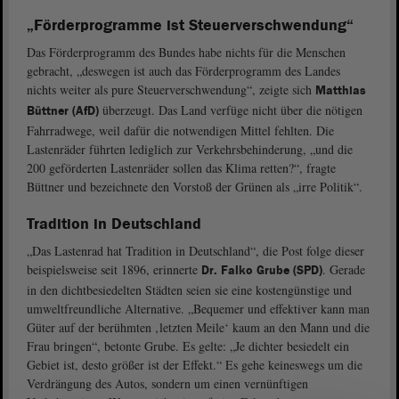
„Förderprogramme ist Steuerverschwendung“
Das Förderprogramm des Bundes habe nichts für die Menschen
gebracht, „deswegen ist auch das Förderprogramm des Landes
nichts weiter als pure Steuerverschwendung“, zeigte sich
Matthias
überzeugt. Das Land verfüge nicht über die nötigen
Büttner (AfD)
Fahrradwege, weil dafür die notwendigen Mittel fehlten. Die
Lastenräder führten lediglich zur Verkehrsbehinderung, „und die
200 geförderten Lastenräder sollen das Klima retten?“, fragte
Büttner und bezeichnete den Vorstoß der Grünen als „irre Politik“.
Tradition in Deutschland
„Das Lastenrad hat Tradition in Deutschland“, die Post folge dieser
beispielsweise seit 1896, erinnerte
. Gerade
Dr. Falko Grube (SPD)
in den dichtbesiedelten Städten seien sie eine kostengünstige und
umweltfreundliche Alternative. „Bequemer und effektiver kann man
Güter auf der berühmten ‚letzten Meile‘ kaum an den Mann und die
Frau bringen“, betonte Grube. Es gelte: „Je dichter besiedelt ein
Gebiet ist, desto größer ist der Effekt.“ Es gehe keineswegs um die
Verdrängung des Autos, sondern um einen vernünftigen