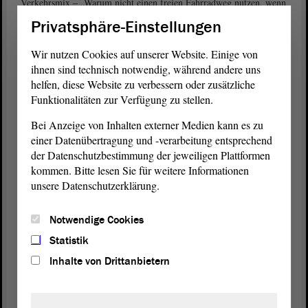
Verkehrsmix – „Warum nicht einen freien Fahrradweg nutzen, wenn
die Straße verstopft ist?“, fragte Grube.
Privatsphäre-Einstellungen
Unbürokratische Förderung sicherstellen
Wir nutzen Cookies auf unserer Website. Einige von
„Schnallen Sie sich an, Sachsen-Anhalt gestaltet mit 200
ihnen sind technisch notwendig, während andere uns
geförderten Lastenrädern die Verkehrswende für alle“, scherzte
helfen, diese Website zu verbessern oder zusätzliche
. Lastenfahrräder seien eine gute
Hendrik Lange (DIE LINKE)
Funktionalitäten zur Verfügung zu stellen.
Alternative, insbesondere aber in den Städten. Zu klären sei, wie
Bei Anzeige von Inhalten externer Medien kann es zu
viele Lastenräder eine Person gefördert bekomme und wie
einer Datenübertragung und -verarbeitung entsprechend
unbürokratisch gefördert werden könne. Kluge Verleih- und
der Datenschutzbestimmung der jeweiligen Plattformen
Sharingmodelle seien vielleicht der bessere Weg? Zunächst müsse
aber die Fahrrad-Infrastruktur in den Blick genommen werden.
kommen. Bitte lesen Sie für weitere Informationen
„Wir brauchen eine geeignete Infrastruktur, damit die Menschen
unsere Datenschutzerklärung.
sicher aufs Fahrrad umsteigen können“, forderte Lange, „aber mit
diesem Verkehrsminister, der zum Tagesordnungspunkt nicht einmal
Notwendige Cookies
sprechen will, werden wir das nicht erreichen.“
Statistik
Umweltpolitik mit Augenmaß
Inhalte von Drittanbietern
Lastenräder sollen den Verkehr in der Stadt entlasten, erklärte
. Mit Förderprogrammen und Versuchsstudien
Daniel Sturm (CDU)
werde dies vorangebracht und getestet. 2017 seien 21 500