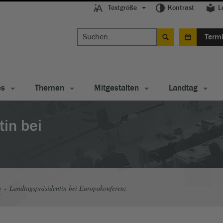
Textgröße
Kontrast
L
Term
es
Themen
Mitgestalten
Landtag
in bei
a
Landtagspräsidentin bei Europakonferenz