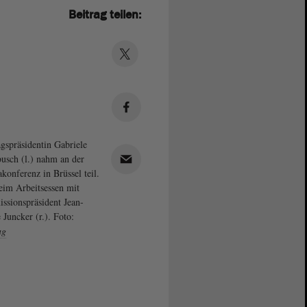
Beitrag teilen:
gspräsidentin Gabriele
usch (l.) nahm an der
konferenz in Brüssel teil.
eim Arbeitsessen mit
sionspräsident Jean-
 Juncker (r.). Foto:
ag