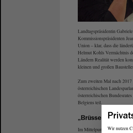
Landtagspräsidentin Gabrie
Kommissionspräsidenten Jean-
Union – klar, dass die länder
Helmut Kohls Vermächtnis de
Ländern Realität werden konn
kleinen und großen Baustelle
Zum zweiten Mal nach 2017 n
österreichischen Landesparla
österreichischen Bundesrate
Belgiens teil.
Privat
„Brüsseler Erklär
Wir nutzen C
Im Mittelpunkt der Diskussi