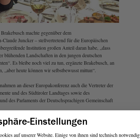
le Brakebusch machte gegenüber dem
Claude Juncker – stellvertretend für die Europäischen
übergreifende Institution großen Anteil daran habe, „dass
r blühenden Landschaften in den jungen deutschen
ten“. Es bleibe noch viel zu tun, ergänzte Brakebusch, an
n, „aber heute können wir selbstbewusst mittun“.
ahmen an dieser Europakonferenz auch die Vertreter der
mente und des Südtiroler Landtages sowie des
s und des Parlaments der Deutschsprachigen Gemeinschaft
sphäre-Einstellungen
ung 2019“
ookies auf unserer Website. Einige von ihnen sind technisch notwendi
onen während der Europakonferenz stand der