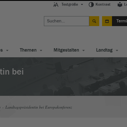
Textgröße
Kontrast
L
Term
es
Themen
Mitgestalten
Landtag
in bei
a
Landtagspräsidentin bei Europakonferenz