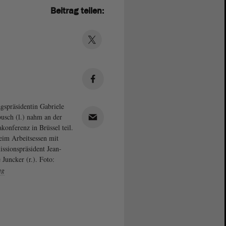
Beitrag teilen:
gspräsidentin Gabriele
usch (l.) nahm an der
konferenz in Brüssel teil.
eim Arbeitsessen mit
sionspräsident Jean-
 Juncker (r.). Foto:
ag