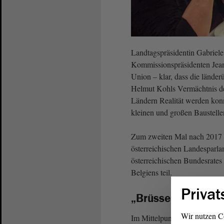
Landtagspräsidentin Gabrie
Kommissionspräsidenten Jean-
Union – klar, dass die länder
Helmut Kohls Vermächtnis de
Ländern Realität werden konn
kleinen und großen Baustelle
Zum zweiten Mal nach 2017 n
österreichischen Landesparla
österreichischen Bundesrate
Belgiens teil.
Privat
„Brüsseler Erklär
Wir nutzen C
Im Mittelpunkt der Diskussi