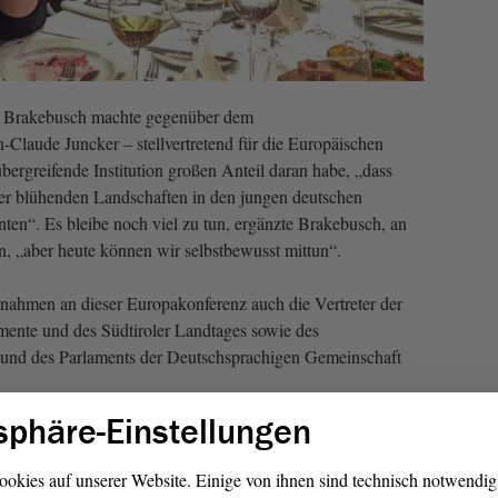
le Brakebusch machte gegenüber dem
Claude Juncker – stellvertretend für die Europäischen
übergreifende Institution großen Anteil daran habe, „dass
r blühenden Landschaften in den jungen deutschen
ten“. Es bleibe noch viel zu tun, ergänzte Brakebusch, an
n, „aber heute können wir selbstbewusst mittun“.
ahmen an dieser Europakonferenz auch die Vertreter der
mente und des Südtiroler Landtages sowie des
s und des Parlaments der Deutschsprachigen Gemeinschaft
sphäre-Einstellungen
ung 2019“
ookies auf unserer Website. Einige von ihnen sind technisch notwendi
onen während der Europakonferenz stand der