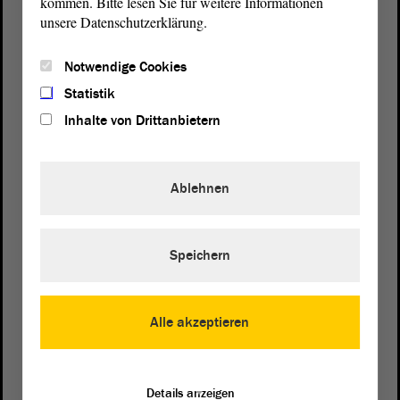
kommen. Bitte lesen Sie für weitere Informationen
unsere Datenschutzerklärung.
Notwendige Cookies
Statistik
Inhalte von Drittanbietern
Ablehnen
Speichern
Postanschrift
von Sachsen-Anhalt
Landtag
Alle akzeptieren
Domplatz 6–9
39104 Magdeburg
Details anzeigen