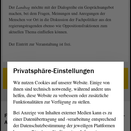
Der
Landtag
möchte mit der Dialogreihe ein Gesprächsangebot
machen, bei dem Fragen, Meinungen und Anregungen der
Menschen vor Ort in die Diskussion der Fachpolitiker aus den
regierungstragenden ebenso wie Oppositionsfraktionen zum
aktuellen Thema einfließen können.
Der Eintritt zur Veranstaltung ist frei.
Privatsphäre-Einstellungen
Zum Dossier „Landtag im Dialog“
Wir nutzen Cookies auf unserer Website. Einige von
ihnen sind technisch notwendig, während andere uns
helfen, diese Website zu verbessern oder zusätzliche
Funktionalitäten zur Verfügung zu stellen.
Bei Anzeige von Inhalten externer Medien kann es zu
Folgende Fraktionen sind im Landtag von Sachsen-
einer Datenübertragung und -verarbeitung entsprechend
Anhalt vertreten:
der Datenschutzbestimmung der jeweiligen Plattformen