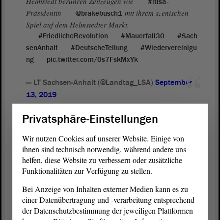
Helmstedt berühren Zeitzeugen wie
-
#ltlsa
Präsidentin
mit ihrem szenischen
@brakebusch1
Spiel auf dem Helmstedter Markt.
#FriedlicheRevolution
#Mauerfall30
#Sach
senAnhalt
#DeutscheTeilung
#Wiedervereinigu
ng
pic.twitter.com/0s7FskMxYk
— LT Sachsen-Anhalt (@Landtag_LSA)
September
13, 2019
Privatsphäre-Einstellungen
Präsidentin emotional sehr berührt
Wir nutzen Cookies auf unserer Website. Einige von
Landtagspräsidentin Gabriele Brakebusch war sehr beeindruckt von
ihnen sind technisch notwendig, während andere uns
der Darstellung der Schüler. Sie hätten es mit einfachen Mitteln
helfen, diese Website zu verbessern oder zusätzliche
geschafft, sie wieder in die Zeit der politischen Wende und des
Funktionalitäten zur Verfügung zu stellen.
Mauerfalls zurückzuversetzen. „Ich war emotional wirklich sehr
berührt“, sagte sie anschließend den Schülerinnern und Schülern
Bei Anzeige von Inhalten externer Medien kann es zu
und dankte ihnen für ihr Engagement im Rahmen des Projektes.
einer Datenübertragung und -verarbeitung entsprechend
der Datenschutzbestimmung der jeweiligen Plattformen
Die szenische Darstellung des Mauerfalls sowie die