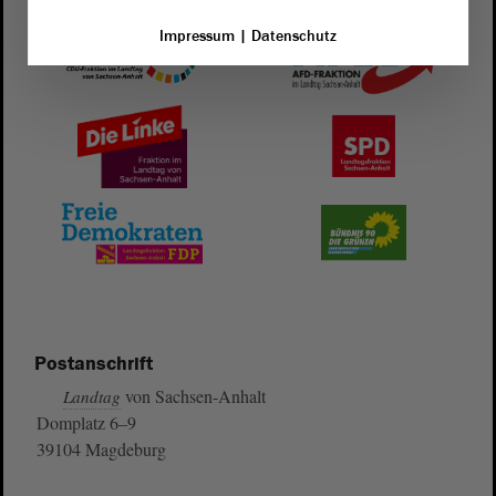
Impressum
|
Datenschutz
Postanschrift
von Sachsen-Anhalt
Landtag
Domplatz 6–9
39104 Magdeburg