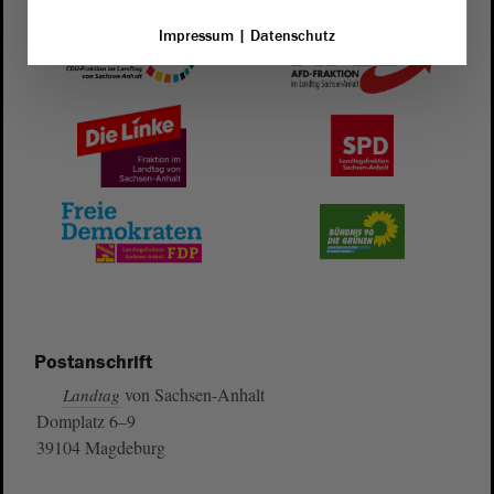
Impressum
|
Datenschutz
Postanschrift
von Sachsen-Anhalt
Landtag
Domplatz 6–9
39104 Magdeburg