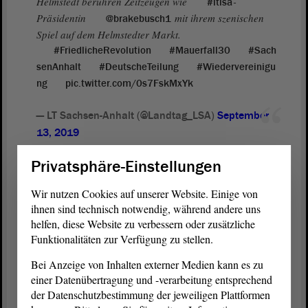
Helmstedt berühren Zeitzeugen wie
-
#ltlsa
Präsidentin
mit ihrem szenischen
@brakebusch1
Spiel auf dem Helmstedter Markt.
#FriedlicheRevolution
#Mauerfall30
#Sach
senAnhalt
#DeutscheTeilung
#Wiedervereinigu
ng
pic.twitter.com/0s7FskMxYk
— LT Sachsen-Anhalt (@Landtag_LSA)
September
13, 2019
Privatsphäre-Einstellungen
Präsidentin emotional sehr berührt
Wir nutzen Cookies auf unserer Website. Einige von
Landtagspräsidentin Gabriele Brakebusch war sehr beeindruckt von
ihnen sind technisch notwendig, während andere uns
der Darstellung der Schüler. Sie hätten es mit einfachen Mitteln
helfen, diese Website zu verbessern oder zusätzliche
geschafft, sie wieder in die Zeit der politischen Wende und des
Funktionalitäten zur Verfügung zu stellen.
Mauerfalls zurückzuversetzen. „Ich war emotional wirklich sehr
berührt“, sagte sie anschließend den Schülerinnern und Schülern
Bei Anzeige von Inhalten externer Medien kann es zu
und dankte ihnen für ihr Engagement im Rahmen des Projektes.
einer Datenübertragung und -verarbeitung entsprechend
der Datenschutzbestimmung der jeweiligen Plattformen
Die szenische Darstellung des Mauerfalls sowie die