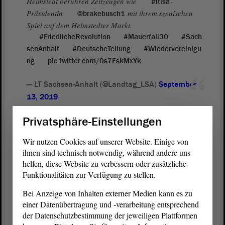
Helmstedt berühren Zeitzeugen wie
-
#ltlsa
Präsidentin
mit ihrem szenischen
@brakebusch1
Spiel auf dem Helmstedter Markt.
#FriedlicheRevolution
#Mauerfall30
#Sach
senAnhalt
#DeutscheTeilung
#Wiedervereinigu
ng
pic.twitter.com/0s7FskMxYk
— LT Sachsen-Anhalt (@Landtag_LSA)
September
13, 2019
Privatsphäre-Einstellungen
Präsidentin emotional sehr berührt
Wir nutzen Cookies auf unserer Website. Einige von
Landtagspräsidentin Gabriele Brakebusch war sehr beeindruckt von
ihnen sind technisch notwendig, während andere uns
der Darstellung der Schüler. Sie hätten es mit einfachen Mitteln
helfen, diese Website zu verbessern oder zusätzliche
geschafft, sie wieder in die Zeit der politischen Wende und des
Funktionalitäten zur Verfügung zu stellen.
Mauerfalls zurückzuversetzen. „Ich war emotional wirklich sehr
berührt“, sagte sie anschließend den Schülerinnern und Schülern
Bei Anzeige von Inhalten externer Medien kann es zu
und dankte ihnen für ihr Engagement im Rahmen des Projektes.
einer Datenübertragung und -verarbeitung entsprechend
der Datenschutzbestimmung der jeweiligen Plattformen
Die szenische Darstellung des Mauerfalls sowie die