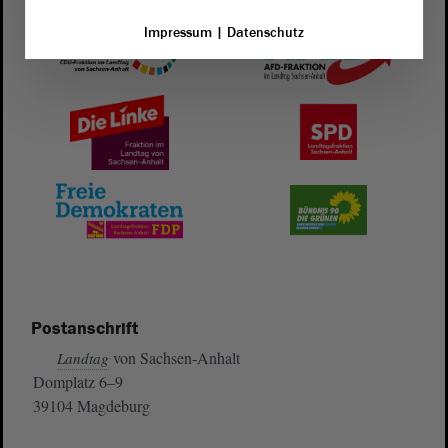
Impressum
|
Datenschutz
Postanschrift
von Sachsen-Anhalt
Landtag
Domplatz 6–9
39104 Magdeburg