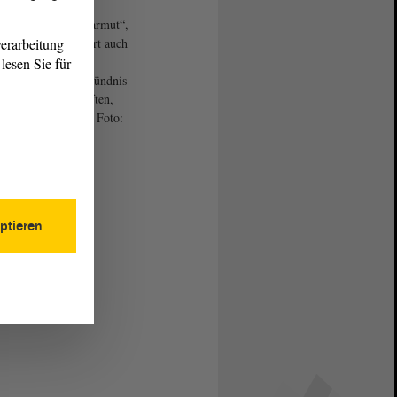
erk gegen Kinderarmut“,
diesem Namen agiert auch
erarbeitung
hsen-Anhalt ein
lesen Sie für
arlamentarisches Bündnis
rteien Gewerkschaften,
en und Verbänden. Foto:
nie Böhme
ptieren