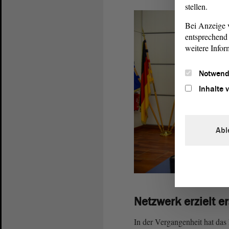
stellen.
Bei Anzeige v
entsprechend 
weitere Infor
Notwend
Inhalte 
Abl
Netzwerk erzielt er
In der Vergangenheit hat das 