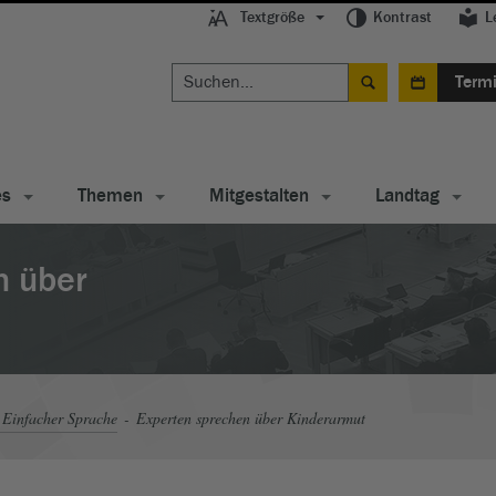
Textgröße
Kontrast
L
Term
es
Themen
Mitgestalten
Landtag
n über
 Einfacher Sprache
Experten sprechen über Kinderarmut