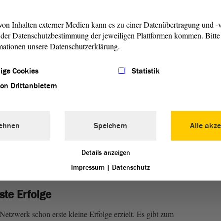
„Netzw
unter 
on Inhalten externer Medien kann es zu einer Datenübertragung und -v
in Sac
der Datenschutzbestimmung der jeweiligen Plattformen kommen. Bitte 
außerp
mationen unsere Datenschutzerklärung.
aus Pa
Verein
ige Cookies
Statistik
Stefa
von Drittanbietern
ehnen
Speichern
Alle akze
Details anzeigen
1/4
Impressum
|
Datenschutz
ste Erfolge
Netzwerk schon erste kleine Erfolge erzielt. Es gibt zum