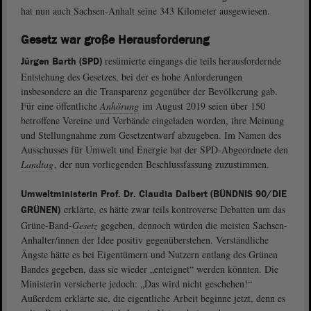
hat nun auch Sachsen-Anhalt seine 343 Kilometer ausgewiesen.
Gesetz war große Herausforderung
resümierte eingangs die teils herausfordernde
Jürgen Barth (SPD)
Entstehung des Gesetzes, bei der es hohe Anforderungen
insbesondere an die Transparenz gegenüber der Bevölkerung gab.
Für eine öffentliche
Anhörung
im August 2019 seien über 150
betroffene Vereine und Verbände eingeladen worden, ihre Meinung
und Stellungnahme zum Gesetzentwurf abzugeben. Im Namen des
Ausschusses für Umwelt und Energie bat der SPD-Abgeordnete den
Landtag
, der nun vorliegenden Beschlussfassung zuzustimmen.
Umweltministerin Prof. Dr. Claudia Dalbert (BÜNDNIS 90/DIE
erklärte, es hätte zwar teils kontroverse Debatten um das
GRÜNEN)
Grüne-Band-
Gesetz
gegeben, dennoch würden die meisten Sachsen-
Anhalter/innen der Idee positiv gegenüberstehen. Verständliche
Ängste hätte es bei Eigentümern und Nutzern entlang des Grünen
Bandes gegeben, dass sie wieder „enteignet“ werden könnten. Die
Ministerin versicherte jedoch: „Das wird nicht geschehen!“
Außerdem erklärte sie, die eigentliche Arbeit beginne jetzt, denn es