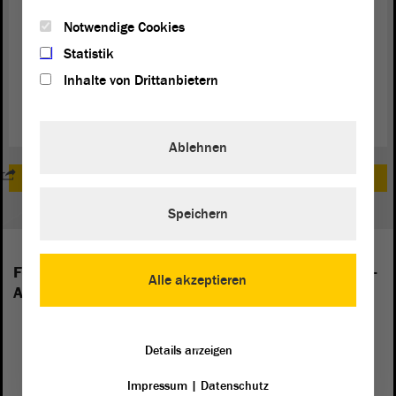
Notwendige Cookies
Zum Download: Gemeinsamer Wahlaufruf von
Statistik
Landtagspräsidentin Brakebusch und Ministerpräsident Haseloff
Inhalte von Drittanbietern
(PDF)
Ablehnen
Zum Dossier zur Europawahl 2019
Speichern
Folgende Fraktionen sind im Landtag von Sachsen-
Alle akzeptieren
Anhalt vertreten:
Details anzeigen
Impressum
|
Datenschutz