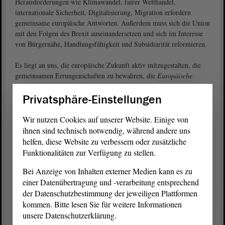
Herausforderungen wie Klimawandel, fairer Welthandel,
internationale Sicherheit, Digitalisierung, Migration erfordern
gemeinsame europäische Antworten. Außerdem muss sich die Union
mit den Folgen des Brexit auseinandersetzen und sich im Interesse
von Bürgernähe, Handlungsfähigkeit und Subsidiarität reformieren.
Es liegt an uns, die europäische Zukunft aktiv mitzugestalten, die
gemeinsamen Errungenschaften zu bewahren, die
Europäische
Union
handlungsfähig für die Zukunft zu machen und ihr eine
Privatsphäre-Einstellungen
selbstbewusste Rolle in der Welt aufzutragen.
Liebe Bürgerinnen und Bürger, wir rufen Sie deshalb auf:
Wir nutzen Cookies auf unserer Website. Einige von
ihnen sind technisch notwendig, während andere uns
Geben Sie am 26. Mai Ihre Stimme für Europa ab!
helfen, diese Website zu verbessern oder zusätzliche
Funktionalitäten zur Verfügung zu stellen.
Bei Anzeige von Inhalten externer Medien kann es zu
Gabriele Brakebusch
einer Datenübertragung und -verarbeitung entsprechend
Präsidentin des Landtags
der Datenschutzbestimmung der jeweiligen Plattformen
Dr. Reiner Haseloff
kommen. Bitte lesen Sie für weitere Informationen
unsere Datenschutzerklärung.
Ministerpräsident