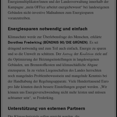
Energiemultiplikator/innen und der Landesverwaltung innerhalb der
Kampagne „mein OFFice arbeitet energiebewusst“ bei landeseigenen
Gebäuden nicht-investive Maßnahmen zum Energiesparen
voranzutreiben.
Energiesparen notwendig und einfach
Klimaschutz werde zur Überlebensfrage des Menschen, erklärte
. Es sei
Dorothea Frederking (BÜNDNIS 90/DIE GRÜNEN)
dringend notwendig und zum Teil auch einfach, Energie zu sparen
und so die Umwelt zu schützen. Der
Antrag
der
Koalition
ziele auf
die Optimierung der Heizungseinstellungen in langdeseigenen
Gebäuden, um Brennstoffkosten und klimaschädliche Abgase
einzusparen. In zu vielen Liegenschaften des Landes herrschten
noch mangelndes Problembewusstsein und mangelnde Kenntnis bei
der Handhabung der Regelungsapparate. Viele Hunderttausend Euro
pro Jahr könnten durch bessere Einstellungen gespart werden. „Wir
können uns Energieverschwendung nicht mehr leisten und müssen
achtsamer sein“, so Frederking.
Unterstützung von externen Partnern
Die Klimaschutzziele sollen erreicht werden, die