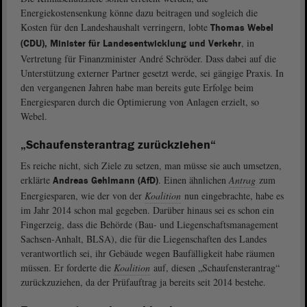
Energiekostensenkung könne dazu beitragen und sogleich die
Kosten für den Landeshaushalt verringern, lobte
Thomas Webel
, in
(CDU), Minister für Landesentwicklung und Verkehr
Vertretung für Finanzminister André Schröder. Dass dabei auf die
Unterstützung externer Partner gesetzt werde, sei gängige Praxis. In
den vergangenen Jahren habe man bereits gute Erfolge beim
Energiesparen durch die Optimierung von Anlagen erzielt, so
Webel.
„Schaufensterantrag zurückziehen“
Es reiche nicht, sich Ziele zu setzen, man müsse sie auch umsetzen,
erklärte
. Einen ähnlichen
Antrag
zum
Andreas Gehlmann (AfD)
Energiesparen, wie der von der
Koalition
nun eingebrachte, habe es
im Jahr 2014 schon mal gegeben. Darüber hinaus sei es schon ein
Fingerzeig, dass die Behörde (Bau- und Liegenschaftsmanagement
Sachsen-Anhalt, BLSA), die für die Liegenschaften des Landes
verantwortlich sei, ihr Gebäude wegen Baufälligkeit habe räumen
müssen. Er forderte die
Koalition
auf, diesen „Schaufensterantrag“
zurückzuziehen, da der Prüfauftrag ja bereits seit 2014 bestehe.