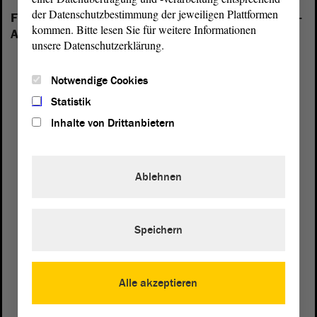
der Datenschutzbestimmung der jeweiligen Plattformen
Folgende Fraktionen sind im Landtag von Sachsen-
kommen. Bitte lesen Sie für weitere Informationen
Anhalt vertreten:
unsere Datenschutzerklärung.
Notwendige Cookies
Statistik
Inhalte von Drittanbietern
Ablehnen
Speichern
Alle akzeptieren
Postanschrift
von Sachsen-Anhalt
Landtag