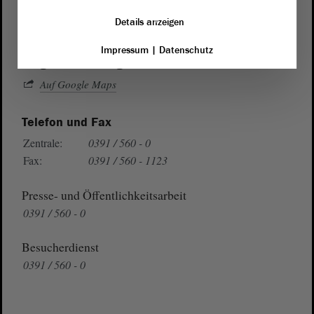
Domplatz 6–9
Details anzeigen
39104 Magdeburg
Impressum
|
Datenschutz
Wegbeschreibung
Auf Google Maps
Telefon und Fax
Zentrale:
0391 / 560 - 0
Fax:
0391 / 560 - 1123
Presse- und Öffentlichkeitsarbeit
0391 / 560 - 0
Besucherdienst
0391 / 560 - 0