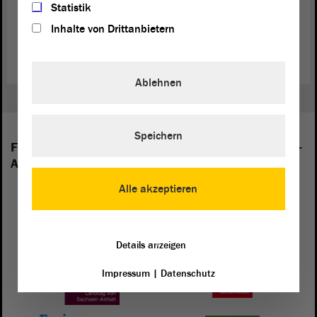
Statistik
Naturmonument bilden.
Inhalte von Drittanbietern
(Dies ist ein Angebot in Einfacher Sprache.)
Ablehnen
Speichern
Folgende Fraktionen sind im Landtag von Sachsen-
Anhalt vertreten:
Alle akzeptieren
Details anzeigen
Impressum
|
Datenschutz