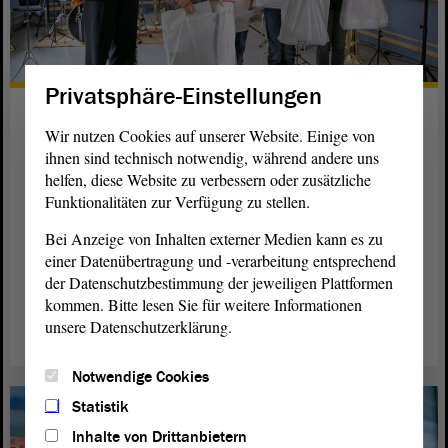
Privatsphäre-Einstellungen
Europa aus der Sicht von
Wir nutzen Cookies auf unserer Website. Einige von
Jugendlichen
ihnen sind technisch notwendig, während andere uns
helfen, diese Website zu verbessern oder zusätzliche
Wie ticken Jugendliche in Europa und was denken sie über
Funktionalitäten zur Verfügung zu stellen.
die Europäische Union?
Bei Anzeige von Inhalten externer Medien kann es zu
Eine erste Antwort liefern die künstlerischen Arbeiten des
einer Datenübertragung und -verarbeitung entsprechend
63. Europäischen Wettbewerbs. Auch Sachsen-Anhalts
der Datenschutzbestimmung der jeweiligen Plattformen
Schüler beteiligten sich und erhielten jetzt Anerkennung.
kommen. Bitte lesen Sie für weitere Informationen
unsere Datenschutzerklärung.
weiterlesen
Notwendige Cookies
Statistik
Inhalte von Drittanbietern