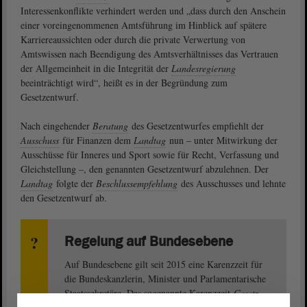
Interessenkonflikte verhindert werden und „dass durch den Anschein
einer voreingenommenen Amtsführung im Hinblick auf spätere
Karriereaussichten oder durch die private Verwertung von
Amtswissen nach Beendigung des Amtsverhältnisses das Vertrauen
der Allgemeinheit in die Integrität der
Landesregierung
beeinträchtigt wird“, heißt es in der Begründung zum
Gesetzentwurf.
Nach eingehender
Beratung
des Gesetzentwurfes empfiehlt der
Ausschuss
für Finanzen dem
Landtag
nun – unter Mitwirkung der
Ausschüsse für Inneres und Sport sowie für Recht, Verfassung und
Gleichstellung –, den genannten Gesetzentwurf abzulehnen. Der
Landtag
folgte der
Beschlussempfehlung
des Ausschusses und lehnte
den Gesetzentwurf ab.
Regelung auf Bundesebene
Auf Bundesebene gilt seit 2015 eine Karenzzeit für
die Bundeskanzlerin, Minister und Parlamentarische
Staatssekretäre. Das sogenannte Karenzzeit-
Gesetz