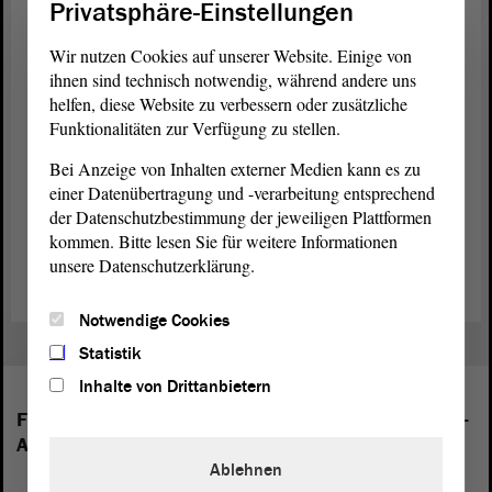
regelt den Übergang ehemaliger
Privatsphäre-Einstellungen
Regierungsmitglieder in die Privatwirtschaft und in
Lobbytätigkeiten. Im Falle von Interessenkonflikten
Wir nutzen Cookies auf unserer Website. Einige von
kann ein Wechsel in die Wirtschaft für bis zu 18
ihnen sind technisch notwendig, während andere uns
Monate verboten werden.
helfen, diese Website zu verbessern oder zusätzliche
Funktionalitäten zur Verfügung zu stellen.
Bei Anzeige von Inhalten externer Medien kann es zu
einer Datenübertragung und -verarbeitung entsprechend
Zum Gesetzentwurf der Fraktion DIE LINKE (PDF)
der Datenschutzbestimmung der jeweiligen Plattformen
kommen. Bitte lesen Sie für weitere Informationen
Zur Beschlussempfehlung des Ausschusses für Finanzen (PDF)
unsere Datenschutzerklärung.
Notwendige Cookies
Statistik
Inhalte von Drittanbietern
Folgende Fraktionen sind im Landtag von Sachsen-
Anhalt vertreten:
Ablehnen