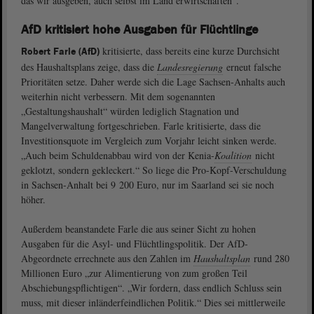
das wir ausgeben, auch selbst im Land erwirtschaften“.
AfD kritisiert hohe Ausgaben für Flüchtlinge
kritisierte, dass bereits eine kurze Durchsicht
Robert Farle (AfD)
des Haushaltsplans zeige, dass die
Landesregierung
erneut falsche
Prioritäten setze. Daher werde sich die Lage Sachsen-Anhalts auch
weiterhin nicht verbessern. Mit dem sogenannten
„Gestaltungshaushalt“ würden lediglich Stagnation und
Mangelverwaltung fortgeschrieben. Farle kritisierte, dass die
Investitionsquote im Vergleich zum Vorjahr leicht sinken werde.
„Auch beim Schuldenabbau wird von der Kenia-
Koalition
nicht
geklotzt, sondern gekleckert.“ So liege die Pro-Kopf-Verschuldung
in Sachsen-Anhalt bei 9 200 Euro, nur im Saarland sei sie noch
höher.
Außerdem beanstandete Farle die aus seiner Sicht zu hohen
Ausgaben für die Asyl- und Flüchtlingspolitik. Der AfD-
Abgeordnete errechnete aus den Zahlen im
Haushaltsplan
rund 280
Millionen Euro „zur Alimentierung von zum großen Teil
Abschiebungspflichtigen“. „Wir fordern, dass endlich Schluss sein
muss, mit dieser inländerfeindlichen Politik.“ Dies sei mittlerweile