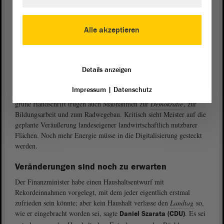
und den Schulen seien beendet worden. „Wir benötigen noch immer
mehr Lehrkräfte und pädagogische Mitarbeiter im Land, aber die
Alle akzeptieren
Versorgung mit Lehrern ist nun kein finanzielles Problem mehr.“
Der Haushaltsentwurf für 2019 sei ein Spiegel der politischen
Realitäten der Kenia-
Koalition
, er stehe für die Gestaltung eines
Details anzeigen
zukunftsfesten, demokratischen und lebenswerten Sachsen-Anhalts,
so Meister. Schwerpunkt des grünen Anteils am Haushalt sei freilich
Impressum
|
Datenschutz
eine Vielzahl von umwelt- und klimaschützenden Maßnahmen. Eine
grüne Handschrift trügen auch Maßnahmen zur
Demokratie
, zur
Bildungsarbeit und zum Radwegebau. Kritisch sieht Meister auf die
geplante Veräußerung landeseigener landwirtschaftlich nutzbarer
Flächen. Noch mehr Energie müsse in die Digitalisierung gesteckt
werden.
Veränderungen sind noch zu erwarten
Der Finanzminister habe einen Haushaltsentwurf mit
Rekordeinnahmen vorgelegt, mit dem jeder eigentlich erstmal
zufrieden sein könnte; aber kein Haushalt verlasse den
Landtag
so,
wie er eingebracht worden sei, sagte
. Es sei
Daniel Szarata (CDU)