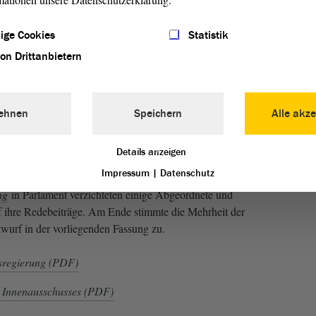
en Datenschutz
Sachsen-Anhalt hatte im Vorfeld erklärt,
nthaltsermittlung mittels sogenannter Fußfessel nicht für
ige Cookies
Statistik
weifelt er, ob die Maßnahme geeignet sei, da die betroffene
von Drittanbietern
hin potenziell gefährdete Ort aufsuchen könnte. Gleichzeitig
heblichen Eingriff in die Lebensumstände der Person dar.
olizei in Sachsen-Anhalt und der Landesverband der
ehnen
Speichern
Alle akze
t sehen die Einführung der elektronischen Fußfessel
nicht für ein probates Mittel, um einer terroristischen Gefahr
Details anzeigen
Impressum
|
Datenschutz
ng
in Parlament verzichteten einige Abgeordnete und
f ihre Redebeiträge. Am Ende stimmte die Mehrheit der
urf in der vorliegenden Fassung zu.
sregierung (PDF)
 Innenausschusses (PDF)