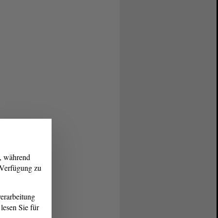
g, während
r Verfügung zu
erarbeitung
lesen Sie für