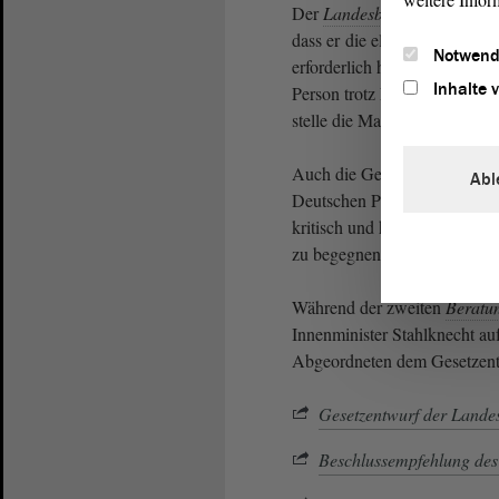
Der
Landesbeauftragte für d
dass er die elektronische Aufe
Notwend
erforderlich halte. Zudem bez
Inhalte 
Person trotz Fußfessel weiter
stelle die Maßnahme einen er
Auch die Gewerkschaft der P
Abl
Deutschen Polizeigewerkschaf
kritisch und halten sie allein 
zu begegnen.
Während der zweiten
Beratu
Innenminister Stahlknecht au
Abgeordneten dem Gesetzentw
Gesetzentwurf der Lande
Beschlussempfehlung des