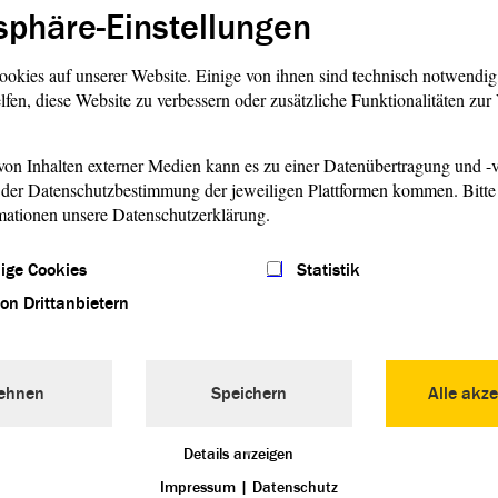
sen Ausstieg
sphäre-Einstellungen
die Menschen wollen kein Glyphosat auf dem Acker und in
ookies auf unserer Website. Einige von ihnen sind technisch notwendi
ik akzeptieren. Allerdings muss ein Ausstieg gut durchdacht
lfen, diese Website zu verbessern oder zusätzliche Funktionalitäten zu
.
ten Nachteile für Bauern
on Inhalten externer Medien kann es zu einer Datenübertragung und -v
der Datenschutzbestimmung der jeweiligen Plattformen kommen. Bitte 
tuation etwas anders ein. Die CDU findet es gut, dass
mationen unsere Datenschutzerklärung.
. Denn ohne das Pflanzen-Gift haben die Bauern im Land
 unklar, ob Glyphosat wirklich Krebs verursacht.
ige Cookies
Statistik
von Drittanbietern
teile haben, wenn sie Glyphosat weglassen, betonte die
sie vor, dass die Fachausschüsse (Ernährung und Umwelt)
part werde kann.
ehnen
Speichern
Alle akze
ieden die Abgeordneten, in den Fachausschüssen
) weiter über das Thema zu beraten.
Details anzeigen
Impressum
|
Datenschutz