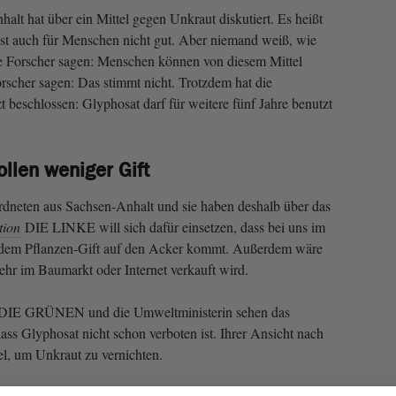
lt hat über ein Mittel gegen Unkraut diskutiert. Es heißt
ist auch für Menschen nicht gut. Aber niemand weiß, wie
ige Forscher sagen: Menschen können von diesem Mittel
cher sagen: Das stimmt nicht. Trotzdem hat die
 beschlossen: Glyphosat darf für weitere fünf Jahre benutzt
llen weniger Gift
ordneten aus Sachsen-Anhalt und sie haben deshalb über das
tion
DIE LINKE will sich dafür einsetzen, dass bei uns im
 dem Pflanzen-Gift auf den Acker kommt. Außerdem wäre
ehr im Baumarkt oder Internet verkauft wird.
E GRÜNEN und die Umweltministerin sehen das
 dass Glyphosat nicht schon verboten ist. Ihrer Ansicht nach
el, um Unkraut zu vernichten.