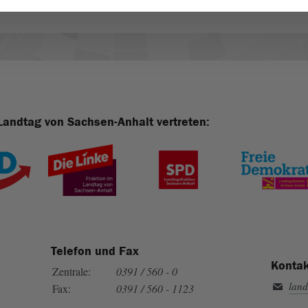
Landtag von Sachsen-Anhalt vertreten:
Telefon und Fax
Kontak
Zentrale:
0391 / 560 - 0
land
Fax:
0391 / 560 - 1123