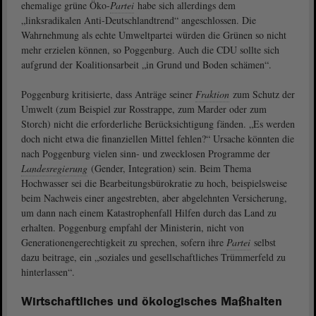
ehemalige grüne Öko-
Partei
habe sich allerdings dem
„linksradikalen Anti-Deutschlandtrend“ angeschlossen. Die
Wahrnehmung als echte Umweltpartei würden die Grünen so nicht
mehr erzielen können, so Poggenburg. Auch die CDU sollte sich
aufgrund der Koalitionsarbeit „in Grund und Boden schämen“.
Poggenburg kritisierte, dass Anträge seiner
Fraktion
zum Schutz der
Umwelt (zum Beispiel zur Rosstrappe, zum Marder oder zum
Storch) nicht die erforderliche Berücksichtigung fänden. „Es werden
doch nicht etwa die finanziellen Mittel fehlen?“ Ursache könnten die
nach Poggenburg vielen sinn- und zwecklosen Programme der
Landesregierung
(Gender, Integration) sein. Beim Thema
Hochwasser sei die Bearbeitungsbürokratie zu hoch, beispielsweise
beim Nachweis einer angestrebten, aber abgelehnten Versicherung,
um dann nach einem Katastrophenfall Hilfen durch das Land zu
erhalten. Poggenburg empfahl der Ministerin, nicht von
Generationengerechtigkeit zu sprechen, sofern ihre
Partei
selbst
dazu beitrage, ein „soziales und gesellschaftliches Trümmerfeld zu
hinterlassen“.
Wirtschaftliches und ökologisches Maßhalten