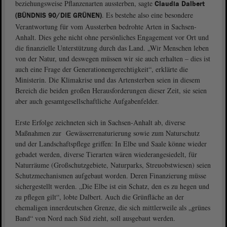
beziehungsweise Pflanzenarten aussterben, sagte
Claudia Dalbert
. Es bestehe also eine besondere
(BÜNDNIS 90/DIE GRÜNEN)
Verantwortung für vom Aussterben bedrohte Arten in Sachsen-
Anhalt. Dies gehe nicht ohne persönliches Engagement vor Ort und
die finanzielle Unterstützung durch das Land. „Wir Menschen leben
von der Natur, und deswegen müssen wir sie auch erhalten – dies ist
auch eine Frage der Generationengerechtigkeit“, erklärte die
Ministerin. Die Klimakrise und das Artensterben seien in diesem
Bereich die beiden großen Herausforderungen dieser Zeit, sie seien
aber auch gesamtgesellschaftliche Aufgabenfelder.
Erste Erfolge zeichneten sich in Sachsen-Anhalt ab, diverse
Maßnahmen zur Gewässerrenaturierung sowie zum Naturschutz
und der Landschaftspflege griffen: In Elbe und Saale könne wieder
gebadet werden, diverse Tierarten wären wiederangesiedelt, für
Naturräume (Großschutzgebiete, Naturparks, Streuobstwiesen) seien
Schutzmechanismen aufgebaut worden. Deren Finanzierung müsse
sichergestellt werden. „Die Elbe ist ein Schatz, den es zu hegen und
zu pflegen gilt“, lobte Dalbert. Auch die Grünfläche an der
ehemaligen innerdeutschen Grenze, die sich mittlerweile als „grünes
Band“ von Nord nach Süd zieht, soll ausgebaut werden.