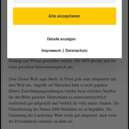
ins Ausland exportiert werden, die die dortigen Märkte störten.
„Eine lebenswerte Welt zu bewahren, heißt für uns, eine Umwelt zu
erhalten, die eine hohe Lebensqualität biete“, so Hendrik Lange.
Alle akzeptieren
Schöpfung bedeute auch kulturelle Vielfalt
Die ökologische Verantwortung sei ein wesentlicher Punkt, die
Details anzeigen
Schöpfung zu bewahren. Schöpfung sei aber auch die kulturelle
Vielfalt der Menschen, so
. „Ausgrenzung und
Jürgen Barth (SPD)
Impressum
|
Datenschutz
Anfeindungen sind der falsche Weg“, Akzeptanz müsse durch
Bildung und Wissen geschaffen werden. Die SPD spreche sich für
einen gerechten Interessenausgleich aus.
Zum Thema Wolf sagte Barth: In Polen gehe man entspannter mit
dem Wolf um, Angriffe auf Menschen habe es nicht gegeben.
Höhere Entschädigungszahlungen würden beim östlichen Nachbar
für den Biber geleistet. Deutschland sei naturschutzrechtlich
traditionell gut aufgestellt und Vorbild für viele andere Staaten. Die
Überarbeitung der Natura-2000-Richtlinie sei zu begrüßen. Die
Umsetzung der Landeslinie Wald werde gut umgesetzt, auch wenn
die Personaldecke mitunter zu dünn sei.