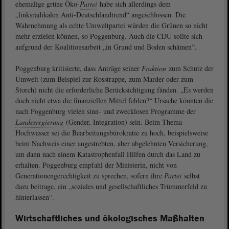
ehemalige grüne Öko-
Partei
habe sich allerdings dem
„linksradikalen Anti-Deutschlandtrend“ angeschlossen. Die
Wahrnehmung als echte Umweltpartei würden die Grünen so nicht
mehr erzielen können, so Poggenburg. Auch die CDU sollte sich
aufgrund der Koalitionsarbeit „in Grund und Boden schämen“.
Poggenburg kritisierte, dass Anträge seiner
Fraktion
zum Schutz der
Umwelt (zum Beispiel zur Rosstrappe, zum Marder oder zum
Storch) nicht die erforderliche Berücksichtigung fänden. „Es werden
doch nicht etwa die finanziellen Mittel fehlen?“ Ursache könnten die
nach Poggenburg vielen sinn- und zwecklosen Programme der
Landesregierung
(Gender, Integration) sein. Beim Thema
Hochwasser sei die Bearbeitungsbürokratie zu hoch, beispielsweise
beim Nachweis einer angestrebten, aber abgelehnten Versicherung,
um dann nach einem Katastrophenfall Hilfen durch das Land zu
erhalten. Poggenburg empfahl der Ministerin, nicht von
Generationengerechtigkeit zu sprechen, sofern ihre
Partei
selbst
dazu beitrage, ein „soziales und gesellschaftliches Trümmerfeld zu
hinterlassen“.
Wirtschaftliches und ökologisches Maßhalten