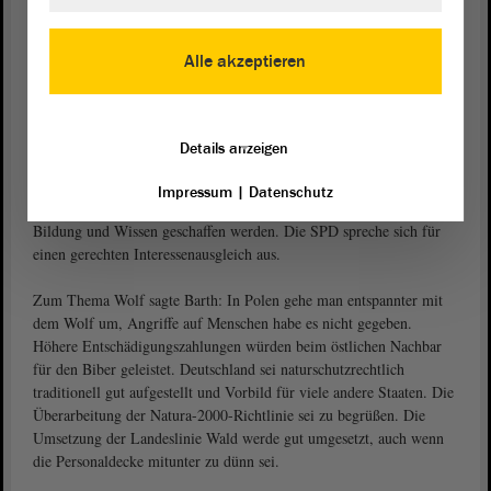
ins Ausland exportiert werden, die die dortigen Märkte störten.
„Eine lebenswerte Welt zu bewahren, heißt für uns, eine Umwelt zu
erhalten, die eine hohe Lebensqualität biete“, so Hendrik Lange.
Alle akzeptieren
Schöpfung bedeute auch kulturelle Vielfalt
Die ökologische Verantwortung sei ein wesentlicher Punkt, die
Details anzeigen
Schöpfung zu bewahren. Schöpfung sei aber auch die kulturelle
Vielfalt der Menschen, so
. „Ausgrenzung und
Jürgen Barth (SPD)
Impressum
|
Datenschutz
Anfeindungen sind der falsche Weg“, Akzeptanz müsse durch
Bildung und Wissen geschaffen werden. Die SPD spreche sich für
einen gerechten Interessenausgleich aus.
Zum Thema Wolf sagte Barth: In Polen gehe man entspannter mit
dem Wolf um, Angriffe auf Menschen habe es nicht gegeben.
Höhere Entschädigungszahlungen würden beim östlichen Nachbar
für den Biber geleistet. Deutschland sei naturschutzrechtlich
traditionell gut aufgestellt und Vorbild für viele andere Staaten. Die
Überarbeitung der Natura-2000-Richtlinie sei zu begrüßen. Die
Umsetzung der Landeslinie Wald werde gut umgesetzt, auch wenn
die Personaldecke mitunter zu dünn sei.