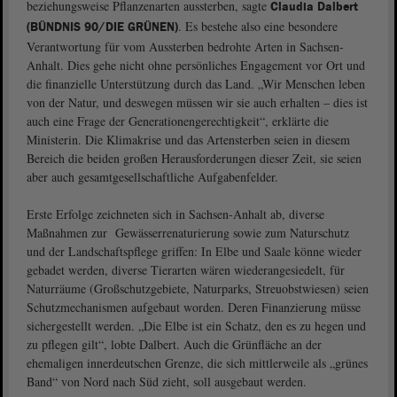
beziehungsweise Pflanzenarten aussterben, sagte
Claudia Dalbert
. Es bestehe also eine besondere
(BÜNDNIS 90/DIE GRÜNEN)
Verantwortung für vom Aussterben bedrohte Arten in Sachsen-
Anhalt. Dies gehe nicht ohne persönliches Engagement vor Ort und
die finanzielle Unterstützung durch das Land. „Wir Menschen leben
von der Natur, und deswegen müssen wir sie auch erhalten – dies ist
auch eine Frage der Generationengerechtigkeit“, erklärte die
Ministerin. Die Klimakrise und das Artensterben seien in diesem
Bereich die beiden großen Herausforderungen dieser Zeit, sie seien
aber auch gesamtgesellschaftliche Aufgabenfelder.
Erste Erfolge zeichneten sich in Sachsen-Anhalt ab, diverse
Maßnahmen zur Gewässerrenaturierung sowie zum Naturschutz
und der Landschaftspflege griffen: In Elbe und Saale könne wieder
gebadet werden, diverse Tierarten wären wiederangesiedelt, für
Naturräume (Großschutzgebiete, Naturparks, Streuobstwiesen) seien
Schutzmechanismen aufgebaut worden. Deren Finanzierung müsse
sichergestellt werden. „Die Elbe ist ein Schatz, den es zu hegen und
zu pflegen gilt“, lobte Dalbert. Auch die Grünfläche an der
ehemaligen innerdeutschen Grenze, die sich mittlerweile als „grünes
Band“ von Nord nach Süd zieht, soll ausgebaut werden.