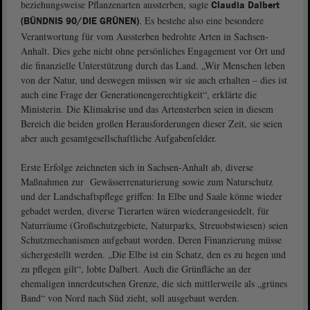
beziehungsweise Pflanzenarten aussterben, sagte
Claudia Dalbert
. Es bestehe also eine besondere
(BÜNDNIS 90/DIE GRÜNEN)
Verantwortung für vom Aussterben bedrohte Arten in Sachsen-
Anhalt. Dies gehe nicht ohne persönliches Engagement vor Ort und
die finanzielle Unterstützung durch das Land. „Wir Menschen leben
von der Natur, und deswegen müssen wir sie auch erhalten – dies ist
auch eine Frage der Generationengerechtigkeit“, erklärte die
Ministerin. Die Klimakrise und das Artensterben seien in diesem
Bereich die beiden großen Herausforderungen dieser Zeit, sie seien
aber auch gesamtgesellschaftliche Aufgabenfelder.
Erste Erfolge zeichneten sich in Sachsen-Anhalt ab, diverse
Maßnahmen zur Gewässerrenaturierung sowie zum Naturschutz
und der Landschaftspflege griffen: In Elbe und Saale könne wieder
gebadet werden, diverse Tierarten wären wiederangesiedelt, für
Naturräume (Großschutzgebiete, Naturparks, Streuobstwiesen) seien
Schutzmechanismen aufgebaut worden. Deren Finanzierung müsse
sichergestellt werden. „Die Elbe ist ein Schatz, den es zu hegen und
zu pflegen gilt“, lobte Dalbert. Auch die Grünfläche an der
ehemaligen innerdeutschen Grenze, die sich mittlerweile als „grünes
Band“ von Nord nach Süd zieht, soll ausgebaut werden.