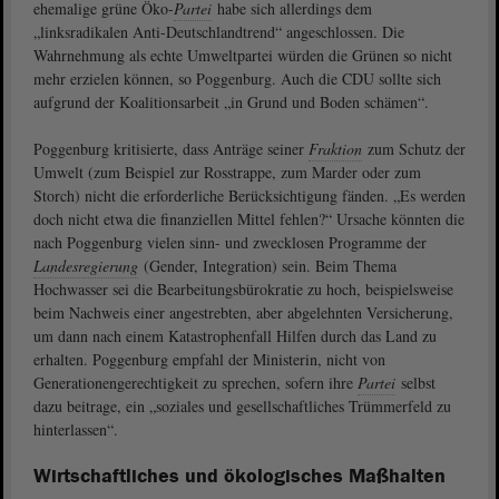
ehemalige grüne Öko-
Partei
habe sich allerdings dem
„linksradikalen Anti-Deutschlandtrend“ angeschlossen. Die
Wahrnehmung als echte Umweltpartei würden die Grünen so nicht
mehr erzielen können, so Poggenburg. Auch die CDU sollte sich
aufgrund der Koalitionsarbeit „in Grund und Boden schämen“.
Poggenburg kritisierte, dass Anträge seiner
Fraktion
zum Schutz der
Umwelt (zum Beispiel zur Rosstrappe, zum Marder oder zum
Storch) nicht die erforderliche Berücksichtigung fänden. „Es werden
doch nicht etwa die finanziellen Mittel fehlen?“ Ursache könnten die
nach Poggenburg vielen sinn- und zwecklosen Programme der
Landesregierung
(Gender, Integration) sein. Beim Thema
Hochwasser sei die Bearbeitungsbürokratie zu hoch, beispielsweise
beim Nachweis einer angestrebten, aber abgelehnten Versicherung,
um dann nach einem Katastrophenfall Hilfen durch das Land zu
erhalten. Poggenburg empfahl der Ministerin, nicht von
Generationengerechtigkeit zu sprechen, sofern ihre
Partei
selbst
dazu beitrage, ein „soziales und gesellschaftliches Trümmerfeld zu
hinterlassen“.
Wirtschaftliches und ökologisches Maßhalten