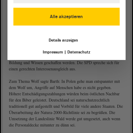
ins Ausland exportiert werden, die die dortigen Märkte störten.
„Eine lebenswerte Welt zu bewahren, heißt für uns, eine Umwelt zu
erhalten, die eine hohe Lebensqualität biete“, so Hendrik Lange.
Alle akzeptieren
Schöpfung bedeute auch kulturelle Vielfalt
Die ökologische Verantwortung sei ein wesentlicher Punkt, die
Details anzeigen
Schöpfung zu bewahren. Schöpfung sei aber auch die kulturelle
Vielfalt der Menschen, so
. „Ausgrenzung und
Jürgen Barth (SPD)
Impressum
|
Datenschutz
Anfeindungen sind der falsche Weg“, Akzeptanz müsse durch
Bildung und Wissen geschaffen werden. Die SPD spreche sich für
einen gerechten Interessenausgleich aus.
Zum Thema Wolf sagte Barth: In Polen gehe man entspannter mit
dem Wolf um, Angriffe auf Menschen habe es nicht gegeben.
Höhere Entschädigungszahlungen würden beim östlichen Nachbar
für den Biber geleistet. Deutschland sei naturschutzrechtlich
traditionell gut aufgestellt und Vorbild für viele andere Staaten. Die
Überarbeitung der Natura-2000-Richtlinie sei zu begrüßen. Die
Umsetzung der Landeslinie Wald werde gut umgesetzt, auch wenn
die Personaldecke mitunter zu dünn sei.