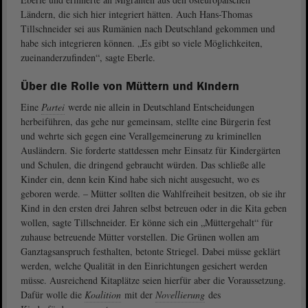
Ländern, die sich hier integriert hätten. Auch Hans-Thomas
Tillschneider sei aus Rumänien nach Deutschland gekommen und
habe sich integrieren können. „Es gibt so viele Möglichkeiten,
zueinanderzufinden“, sagte Eberle.
Über die Rolle von Müttern und Kindern
Eine
Partei
werde nie allein in Deutschland Entscheidungen
herbeiführen, das gehe nur gemeinsam, stellte eine Bürgerin fest
und wehrte sich gegen eine Verallgemeinerung zu kriminellen
Ausländern. Sie forderte stattdessen mehr Einsatz für Kindergärten
und Schulen, die dringend gebraucht würden. Das schließe alle
Kinder ein, denn kein Kind habe sich nicht ausgesucht, wo es
geboren werde. – Mütter sollten die Wahlfreiheit besitzen, ob sie ihr
Kind in den ersten drei Jahren selbst betreuen oder in die Kita geben
wollen, sagte Tillschneider. Er könne sich ein „Müttergehalt“ für
zuhause betreuende Mütter vorstellen. Die Grünen wollen am
Ganztagsanspruch festhalten, betonte Striegel. Dabei müsse geklärt
werden, welche Qualität in den Einrichtungen gesichert werden
müsse. Ausreichend Kitaplätze seien hierfür aber die Voraussetzung.
Dafür wolle die
Koalition
mit der
Novellierung
des