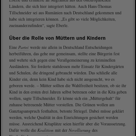
Ländern, die sich hier integriert hätten. Auch Hans-Thomas
Tillschneider sei aus Rumänien nach Deutschland gekommen und
habe sich integrieren können. „Es gibt so viele Möglichkeiten,
zueinanderzufinden“, sagte Eberle.
Über die Rolle von Müttern und Kindern
Eine
Partei
werde nie allein in Deutschland Entscheidungen
herbeiführen, das gehe nur gemeinsam, stellte eine Bürgerin fest
und wehrte sich gegen eine Verallgemeinerung zu kriminellen
Ausländern. Sie forderte stattdessen mehr Einsatz für Kindergärten
und Schulen, die dringend gebraucht würden. Das schließe alle
Kinder ein, denn kein Kind habe sich nicht ausgesucht, wo es
geboren werde. – Mütter sollten die Wahlfreiheit besitzen, ob sie ihr
Kind in den ersten drei Jahren selbst betreuen oder in die Kita geben
wollen, sagte Tillschneider. Er könne sich ein „Müttergehalt“ für
zuhause betreuende Mütter vorstellen. Die Grünen wollen am
Ganztagsanspruch festhalten, betonte Striegel. Dabei müsse geklärt
werden, welche Qualität in den Einrichtungen gesichert werden
müsse. Ausreichend Kitaplätze seien hierfür aber die Voraussetzung.
Dafür wolle die
Koalition
mit der
Novellierung
des