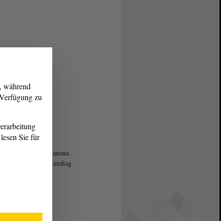
g, während
r Verfügung zu
ick auf die
erarbeitung
uftstiegs- und
lesen Sie für
bstiegsanlage am
kraftwerk Halle-Planena.
Jaqueline Kriener/Landtag