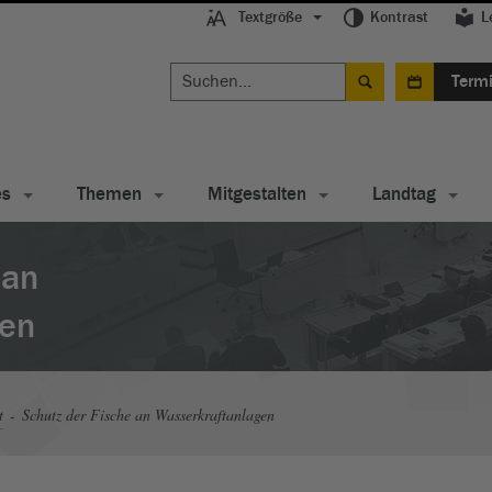
Textgröße
Kontrast
L
Term
es
Themen
Mitgestalten
Landtag
 an
gen
t
Schutz der Fische an Wasserkraftanlagen