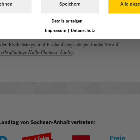
ehnen
Speichern
Alle akze
Details anzeigen
Impressum
|
Datenschutz
den Fischabstiegs- und Fischaufstiegsanlagen finden Sie auf
serkraftanlage Halle-Planena (Saale)
.
Landtag von Sachsen-Anhalt vertreten: