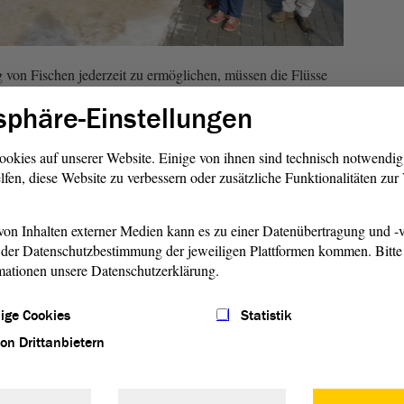
von Fischen jederzeit zu ermöglichen, müssen die Flüsse
h –abwärts durchlässig sein. An den Wasserkraftanlagen in
sphäre-Einstellungen
seit einigen Jahren sogenannte Fischaufstiegs- und
ese genau funktionieren und welchen Schutz sie der
ookies auf unserer Website. Einige von ihnen sind technisch notwendi
, darüber informierten sich die Landtagsabgeordneten und
lfen, diese Website zu verbessern oder zusätzliche Funktionalitäten zu
laudia Dalbert vor Ort in Halle-Planena.
Ein Bl
on Inhalten externer Medien kann es zu einer Datenübertragung und -v
Fischa
der Datenschutzbestimmung der jeweiligen Plattformen kommen. Bitte 
Fischa
mationen unsere Datenschutzerklärung.
Wasser
Foto: 
ige Cookies
Statistik
von Drittanbietern