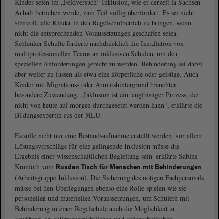
Kinder seien im „Feldversuch“ Inklusion, wie er derzeit in Sachsen-
Anhalt betrieben werde, zum Teil völlig überfordert. Es sei nicht
sinnvoll, alle Kinder in den Regelschulbetrieb zu bringen, wenn
nicht die entsprechenden Voraussetzungen geschaffen seien.
Schlenker-Schulte forderte nachdrücklich die Installation von
multiprofessionellen Teams an inklusiven Schulen, um den
speziellen Anforderungen gerecht zu werden. Behinderung sei dabei
aber weiter zu fassen als etwa eine körperliche oder geistige. Auch
Kinder mit Migrations- oder Armutshintergrund bräuchten
besondere Zuwendung. „Inklusion ist ein langfristiger Prozess, der
nicht von heute auf morgen durchgesetzt werden kann“, erklärte die
Bildungsexpertin aus der MLU.
Es solle nicht nur eine Bestandsaufnahme erstellt werden, vor allem
Lösungsvorschläge für eine gelingende Inklusion müsse das
Ergebnis einer wissenschaftlichen Begleitung sein, erklärte Sabine
Kronfoth vom
Runden Tisch für Menschen mit Behinderungen
(Arbeitsgruppe Inklusion). Die Sicherung des nötigen Fachpersonals
müsse bei den Überlegungen ebenso eine Rolle spielen wie sie
personellen und materiellen Voraussetzungen, um Schülern mit
Behinderung in einer Regelschule auch die Möglichkeit zu
gewähren, an außerunterrichtlichen und außerschulischen