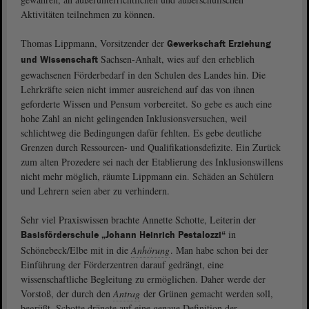
Aktivitäten teilnehmen zu können.
Thomas Lippmann, Vorsitzender der
Gewerkschaft Erziehung
Sachsen-Anhalt, wies auf den erheblich
und Wissenschaft
gewachsenen Förderbedarf in den Schulen des Landes hin. Die
Lehrkräfte seien nicht immer ausreichend auf das von ihnen
geforderte Wissen und Pensum vorbereitet. So gebe es auch eine
hohe Zahl an nicht gelingenden Inklusionsversuchen, weil
schlichtweg die Bedingungen dafür fehlten. Es gebe deutliche
Grenzen durch Ressourcen- und Qualifikationsdefizite. Ein Zurück
zum alten Prozedere sei nach der Etablierung des Inklusionswillens
nicht mehr möglich, räumte Lippmann ein. Schäden an Schülern
und Lehrern seien aber zu verhindern.
Sehr viel Praxiswissen brachte Annette Schotte, Leiterin der
in
Basisförderschule „Johann Heinrich Pestalozzi“
Schönebeck/Elbe mit in die
Anhörung
. Man habe schon bei der
Einführung der Förderzentren darauf gedrängt, eine
wissenschaftliche Begleitung zu ermöglichen. Daher werde der
Vorstoß, der durch den
Antrag
der Grünen gemacht werden soll,
begrüßt. Schotte drängte auf eine genaue Definition der