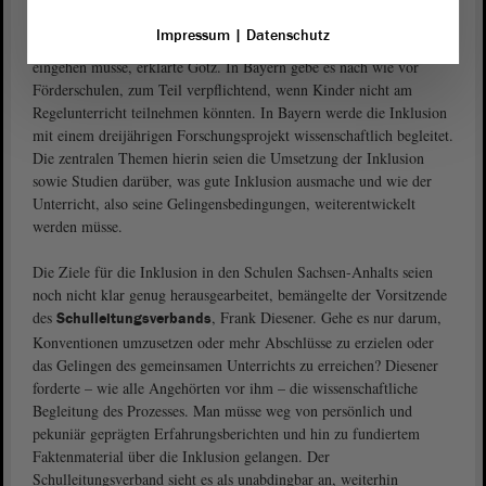
alle sind im Bereich der Inklusion noch Lernende“, auch im
Impressum
|
Datenschutz
Hinblick, wie man auf die unterschiedlichen Bedürfnisse der Kinder
eingehen müsse, erklärte Götz. In Bayern gebe es nach wie vor
Förderschulen, zum Teil verpflichtend, wenn Kinder nicht am
Regelunterricht teilnehmen könnten. In Bayern werde die Inklusion
mit einem dreijährigen Forschungsprojekt wissenschaftlich begleitet.
Die zentralen Themen hierin seien die Umsetzung der Inklusion
sowie Studien darüber, was gute Inklusion ausmache und wie der
Unterricht, also seine Gelingensbedingungen, weiterentwickelt
werden müsse.
Die Ziele für die Inklusion in den Schulen Sachsen-Anhalts seien
noch nicht klar genug herausgearbeitet, bemängelte der Vorsitzende
des
, Frank Diesener. Gehe es nur darum,
Schulleitungsverbands
Konventionen umzusetzen oder mehr Abschlüsse zu erzielen oder
das Gelingen des gemeinsamen Unterrichts zu erreichen? Diesener
forderte – wie alle Angehörten vor ihm – die wissenschaftliche
Begleitung des Prozesses. Man müsse weg von persönlich und
pekuniär geprägten Erfahrungsberichten und hin zu fundiertem
Faktenmaterial über die Inklusion gelangen. Der
Schulleitungsverband sieht es als unabdingbar an, weiterhin