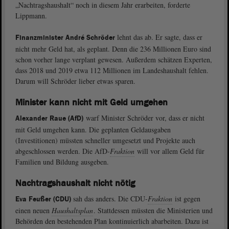
„Nachtragshaushalt“ noch in diesem Jahr erarbeiten, forderte
Lippmann.
lehnt das ab. Er sagte, dass er
Finanzminister André Schröder
nicht mehr Geld hat, als geplant. Denn die 236 Millionen Euro sind
schon vorher lange verplant gewesen. Außerdem schätzen Experten,
dass 2018 und 2019 etwa 112 Millionen im Landeshaushalt fehlen.
Darum will Schröder lieber etwas sparen.
Minister kann nicht mit Geld umgehen
warf Minister Schröder vor, dass er nicht
Alexander Raue (AfD)
mit Geld umgehen kann. Die geplanten Geldausgaben
(Investitionen) müssten schneller umgesetzt und Projekte auch
abgeschlossen werden. Die AfD-
Fraktion
will vor allem Geld für
Familien und Bildung ausgeben.
Nachtragshaushalt nicht nötig
sah das anders. Die CDU-
Fraktion
ist gegen
Eva Feußer (CDU)
einen neuen
Haushaltsplan
. Stattdessen müssten die Ministerien und
Behörden den bestehenden Plan kontinuierlich abarbeiten. Dazu ist