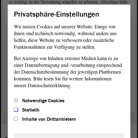
es wichtig, in der Verwaltung schneller zu arbeiten. Allerdings fehlt
es manchmal am nötigen Personal. Wenn es zum Beispiel keine
Privatsphäre-Einstellungen
Lehrer gibt, kann das Land auch keine einstellen.
Wir nutzen Cookies auf unserer Website. Einige von
Für die Grünen ist das Thema Bildung momentan am wichtigsten.
ihnen sind technisch notwendig, während andere uns
mahnt, die Politiker
Olaf Meister (BÜNDNIS 90/DIE GRÜNEN)
helfen, diese Website zu verbessern oder zusätzliche
müssten gut darüber nachdenken, wofür sie das kleine „Geld-Plus“
Funktionalitäten zur Verfügung zu stellen.
einsetzen wollen. Die
Opposition
ermahnte er, etwas realistischer zu
sein und keine unerfüllbaren Dinge zu fordern.
Bei Anzeige von Inhalten externer Medien kann es zu
einer Datenübertragung und -verarbeitung entsprechend
Im Anschluss an die
Debatte
haben die Abgeordneten beschlossen,
der Datenschutzbestimmung der jeweiligen Plattformen
im
Ausschuss
für Finanzen weiter über das Thema zu beraten und
kommen. Bitte lesen Sie für weitere Informationen
dann zu entscheiden.
unsere Datenschutzerklärung.
(Dies ist ein Angebot in Einfacher Sprache.)
Notwendige Cookies
Statistik
Inhalte von Drittanbietern