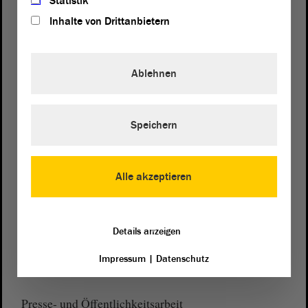
Statistik
Inhalte von Drittanbietern
Ablehnen
Postanschrift
von Sachsen-Anhalt
Landtag
Domplatz 6–9
Speichern
39104 Magdeburg
Wegbeschreibung
Alle akzeptieren
Auf Google Maps
Telefon und Fax
Details anzeigen
Zentrale:
0391 / 560 - 0
Impressum
|
Datenschutz
Fax:
0391 / 560 - 1123
Presse- und Öffentlichkeitsarbeit