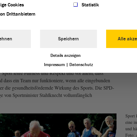
burg fragte beispielsweise, ob es irgendwann gemischt-
ige Cookies
Statistik
eben soll? Oder ob jemand glaube, dass ein Spitzensportler
von Drittanbietern
ur weil eine Frau im Vorstand eines Gremiums sitze?
geordnete ausführlich auf die Bedeutung des Schulsports
dopplung der Unterrichtszeiten von zwei auf vier Stunden
ehnen
Speichern
Alle akze
ss und Respekt
Details anzeigen
Impressum
|
Datenschutz
rte: „Der Sport ist sozialer Kitt für unsere Gesellschaft, er
port lehre Fairness und Respekt und vor allem, dass
d dass ein Team nur funktioniere, wenn alle eingebunden
 er die gesundheitsfördernde Wirkung des Sports. Die SPD-
e von Sportminister Stahlknecht vollumfänglich
Sport 
eine i
und hä
Foto: