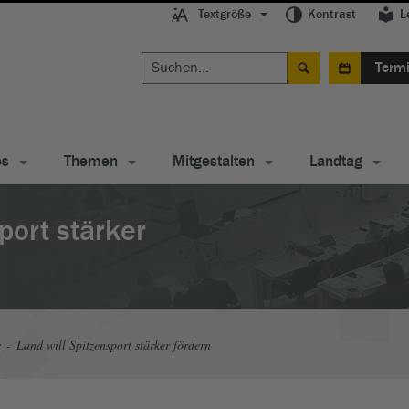
Textgröße
Kontrast
L
Term
es
Themen
Mitgestalten
Landtag
port stärker
s
Land will Spitzensport stärker fördern