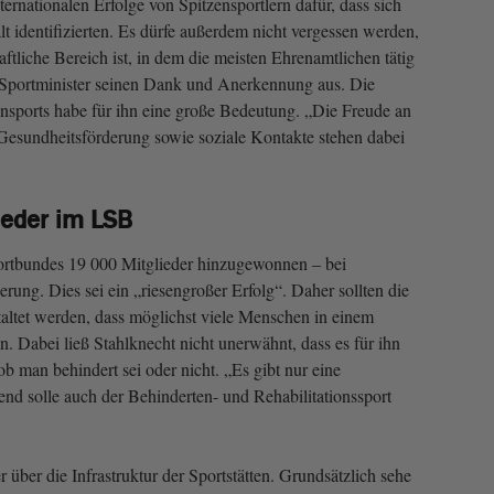
ternationalen Erfolge von Spitzensportlern dafür, dass sich
t identifizierten. Es dürfe außerdem nicht vergessen werden,
aftliche Bereich ist, in dem die meisten Ehrenamtlichen tätig
r Sportminister seinen Dank und Anerkennung aus. Die
nsports habe für ihn eine große Bedeutung. „Die Freude an
Gesundheitsförderung sowie soziale Kontakte stehen dabei
lieder im LSB
ortbundes 19 000 Mitglieder hinzugewonnen – bei
erung. Dies sei ein „riesengroßer Erfolg“. Daher sollten die
tet werden, dass möglichst viele Menschen in einem
n. Dabei ließ Stahlknecht nicht unerwähnt, dass es für ihn
ob man behindert sei oder nicht. „Es gibt nur eine
nd solle auch der Behinderten- und Rehabilitationssport
über die Infrastruktur der Sportstätten. Grundsätzlich sehe