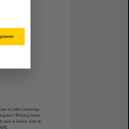
ptieren
kann in jeder Lebenslage
ntegrative Wirkung haben
lt auch in hohem Alter fit.
 AOK