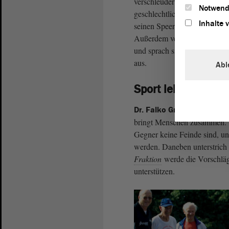
verschleudert werden. Poggen
Notwend
geschlechtliche Disziplinen g
Inhalte 
seinen Speer weiter werfe, n
Außerdem verwies der AfD-Ab
und sprach sich für eine Ver
aus.
Abl
Sport lehrt Fairne
erklä
Dr. Falko Grube (SPD)
bringt Menschen zusammen.“ S
Gegner keine Feinde sind, un
werden. Daneben unterstrich
Fraktion
werde die Vorschläg
unterstützen.