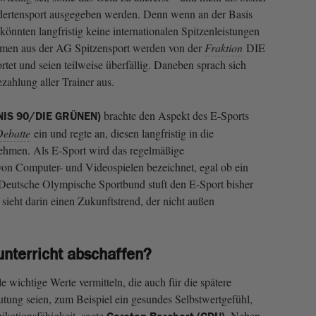
ndertensport ausgegeben werden. Denn wenn an der Basis
könnten langfristig keine internationalen Spitzenleistungen
hmen aus der AG Spitzensport werden von der
Fraktion
DIE
et und seien teilweise überfällig. Daneben sprach sich
zahlung aller Trainer aus.
brachte den Aspekt des E-Sports
DNIS 90/DIE GRÜNEN)
Debatte
ein und regte an, diesen langfristig in die
nehmen. Als E-Sport wird das regelmäßige
on Computer- und Videospielen bezeichnet, egal ob ein
 Deutsche Olympische Sportbund stuft den E-Sport bisher
el sieht darin einen Zukunftstrend, der nicht außen
nterricht abschaffen?
 wichtige Werte vermitteln, die auch für die spätere
utung seien, zum Beispiel ein gesundes Selbstwertgefühl,
ationsfähigkeit, sagte
Neben