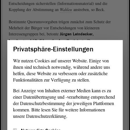
Entscheidungen sicherstellen (Informationsmaterial) und die
Kopplung der Abstimmung an
Wahlen
anstreben, so Beck.
Bestimmte Quorumsvorgaben trügen zunächst zum Schutz der
Mehrheit der Bürger vor Entscheidungen von kleineren
Interessengruppen bei, betonte
Jürgen Leindecker,
. Das
Landesgeschäftsführer des Landkreistags
Gemeinwohlinteresse dürfe man nicht aus dem Blick verlieren. Es
Privatsphäre-Einstellungen
sei nicht zwingend erforderlich, die Quoren zu senken, denn es gebe
doch viele Möglichkeiten für eine sehr tiefgehende Mitarbeit durch
Wir nutzen Cookies auf unserer Website. Einige von
die Bürgerinnen und Bürger – beispielsweise mehrstufige
ihnen sind technisch notwendig, während andere uns
Anhörungen/Bürgerbefragungen bei kommunalen Entscheidungen.
helfen, diese Website zu verbessern oder zusätzliche
Funktionalitäten zur Verfügung zu stellen.
Im Anschluss an die Einbringungen der Experten hatten die
Mitglieder der
Enquete-Kommission
die Chance, sich mit ihren
Bei Anzeige von Inhalten externer Medien kann es zu
Fragen an diese zu wenden und eigene Impulse in die Diskussion
einer Datenübertragung und -verarbeitung entsprechend
einzubringen.
der Datenschutzbestimmung der jeweiligen Plattformen
kommen. Bitte lesen Sie für weitere Informationen
Zur Übersichtsseite der Enquete-Kommission
unsere Datenschutzerklärung.