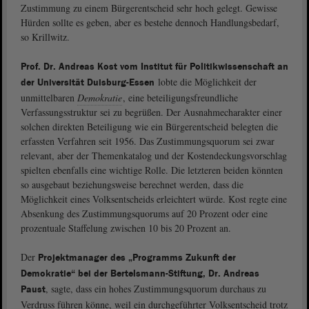
Zustimmung zu einem Bürgerentscheid sehr hoch gelegt. Gewisse
Hürden sollte es geben, aber es bestehe dennoch Handlungsbedarf,
so Krillwitz.
Prof. Dr. Andreas Kost vom Institut für Politikwissenschaft an
lobte die Möglichkeit der
der Universität Duisburg-Essen
unmittelbaren
Demokratie
, eine beteiligungsfreundliche
Verfassungsstruktur sei zu begrüßen. Der Ausnahmecharakter einer
solchen direkten Beteiligung wie ein Bürgerentscheid belegten die
erfassten Verfahren seit 1956. Das Zustimmungsquorum sei zwar
relevant, aber der Themenkatalog und der Kostendeckungsvorschlag
spielten ebenfalls eine wichtige Rolle. Die letzteren beiden könnten
so ausgebaut beziehungsweise berechnet werden, dass die
Möglichkeit eines Volksentscheids erleichtert würde. Kost regte eine
Absenkung des Zustimmungsquorums auf 20 Prozent oder eine
prozentuale Staffelung zwischen 10 bis 20 Prozent an.
Der
Projektmanager des „Programms Zukunft der
Demokratie“ bei der Bertelsmann-Stiftung, Dr. Andreas
, sagte, dass ein hohes Zustimmungsquorum durchaus zu
Paust
Verdruss führen könne, weil ein durchgeführter Volksentscheid trotz