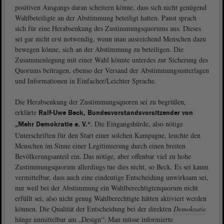
positiven Ausgangs daran scheitern könne, dass sich nicht genügend
Wahlbeteiligte an der Abstimmung beteiligt hatten. Paust sprach
sich für eine Herabsenkung des Zustimmungsquorums aus. Dieses
sei gar nicht erst notwendig, wenn man ausreichend Menschen dazu
bewegen könne, sich an der Abstimmung zu beteiligen. Die
Zusammenlegung mit einer Wahl könnte unterdes zur Sicherung des
Quorums beitragen, ebenso der Versand der Abstimmungsunterlagen
und Informationen in Einfacher/Leichter Sprache.
Die Herabsenkung der Zustimmungsquoren sei zu begrüßen,
erklärte
Ralf-Uwe Beck, Bundesvorstandsvorsitzender von
. Die Eingangshürde, also nötige
„Mehr Demokratie e. V.“
Unterschriften für den Start einer solchen Kampagne, leuchte den
Menschen im Sinne einer Legitimierung durch einen breiten
Bevölkerungsanteil ein. Das nötige, aber offenbar viel zu hohe
Zustimmungsquorum allerdings tue dies nicht, so Beck. Es sei kaum
vermittelbar, dass auch eine eindeutige Entscheidung unwirksam sei,
nur weil bei der Abstimmung ein Wahlberechtigtenquorum nicht
erfüllt sei, also nicht genug Wahlberechtigte hätten aktiviert werden
können. Die Qualität der Entscheidung bei der direkten
Demokratie
hänge unmittelbar am „Design“: Man müsse informierte