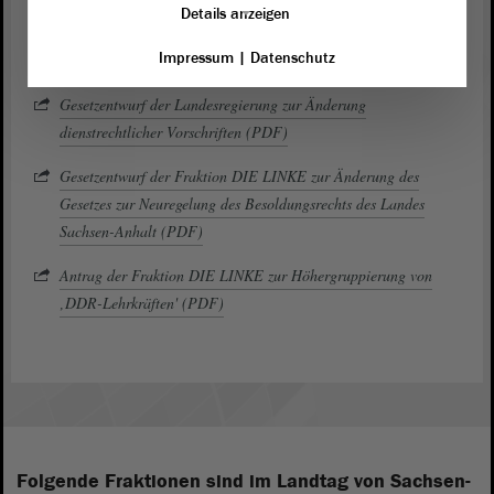
Gesetzes zur Neuregelung des Besoldungsrechts des Landes
Details anzeigen
Sachsen-Anhalt; sowie Antrag über Höhergruppierung von
Impressum
|
Datenschutz
‚DDR-Lehrkräften‘ – Erste Beratung“
Gesetzentwurf der Landesregierung zur Änderung
dienstrechtlicher Vorschriften (PDF)
Gesetzentwurf der Fraktion DIE LINKE zur Änderung des
Gesetzes zur Neuregelung des Besoldungsrechts des Landes
Sachsen-Anhalt (PDF)
Antrag der Fraktion DIE LINKE zur Höhergruppierung von
‚DDR-Lehrkräften' (PDF)
Folgende Fraktionen sind im Landtag von Sachsen-