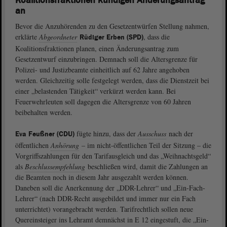
Koalitionsfraktionen kündigen Änderungsantrag
an
Bevor die Anzuhörenden zu den Gesetzentwürfen Stellung nahmen,
erklärte
Abgeordneter
, dass die
Rüdiger Erben (SPD)
Koalitionsfraktionen planen, einen Änderungsantrag zum
Gesetzentwurf einzubringen. Demnach soll die Altersgrenze für
Polizei- und Justizbeamte einheitlich auf 62 Jahre angehoben
werden. Gleichzeitig solle festgelegt werden, dass die Dienstzeit bei
einer „belastenden Tätigkeit“ verkürzt werden kann. Bei
Feuerwehrleuten soll dagegen die Altersgrenze von 60 Jahren
beibehalten werden.
fügte hinzu, dass der
Ausschuss
nach der
Eva Feußner (CDU)
öffentlichen
Anhörung
– im nicht-öffentlichen Teil der Sitzung – die
Vorgriffszahlungen für den Tarifausgleich und das „Weihnachtsgeld“
als
Beschlussempfehlung
beschließen wird, damit die Zahlungen an
die Beamten noch in diesem Jahr ausgezahlt werden können.
Daneben soll die Anerkennung der „DDR-Lehrer“ und „Ein-Fach-
Lehrer“ (nach DDR-Recht ausgebildet und immer nur ein Fach
unterrichtet) vorangebracht werden. Tarifrechtlich sollen neue
Quereinsteiger ins Lehramt demnächst in E 12 eingestuft, die „Ein-