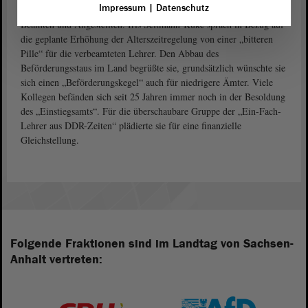
Impressum
|
Datenschutz
Lehrerzimmer herrsche eine schwierige Grundstimmung zwischen
Beamten und Angestellten. Iris Seltmann-Kuke sprach in Bezug auf
die geplante Erhöhung der Alterszeitregelung von einer „bitteren
Pille“ für die verbeamteten Lehrer. Den Abbau des
Beförderungsstaus im Land begrüßte sie, grundsätzlich wünschte sie
sich einen „Beförderungskegel“ auch für niedrigere Ämter. Viele
Kollegen befänden sich seit 25 Jahren immer noch in der Besoldung
des „Einstiegsamts“. Für die überschaubare Gruppe der „Ein-Fach-
Lehrer aus DDR-Zeiten“ plädierte sie für eine finanzielle
Gleichstellung.
Folgende Fraktionen sind im Landtag von Sachsen-
Anhalt vertreten: