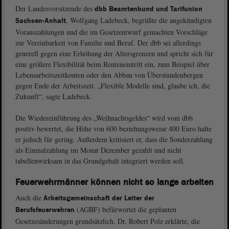
Der Landesvorsitzende des
dbb Beamtenbund und Tarifunion
, Wolfgang Ladebeck, begrüßte die angekündigten
Sachsen-Anhalt
Vorauszahlungen und die im Gesetzentwurf gemachten Vorschläge
zur Vereinbarkeit von Familie und Beruf. Der dbb sei allerdings
generell gegen eine Erhöhung der Altersgrenzen und spricht sich für
eine größere Flexibilität beim Renteneintritt ein, zum Beispiel über
Lebensarbeitszeitkonten oder den Abbau von Überstundenbergen
gegen Ende der Arbeitszeit. „Flexible Modelle sind, glaube ich, die
Zukunft“, sagte Ladebeck.
Die Wiedereinführung des „Weihnachtsgeldes“ wird vom dbb
positiv bewertet, die Höhe von 600 beziehungsweise 400 Euro halte
er jedoch für gering. Außerdem kritisiert er, dass die Sonderzahlung
als Einmalzahlung im Monat Dezember gezahlt und nicht
tabellenwirksam in das Grundgehalt integriert werden soll.
Feuerwehrmänner können nicht so lange arbeiten
Auch die
Arbeitsgemeinschaft der Leiter der
(AGBF) befürwortet die geplanten
Berufsfeuerwehren
Gesetzesänderungen grundsätzlich. Dr. Robert Polz erklärte, die