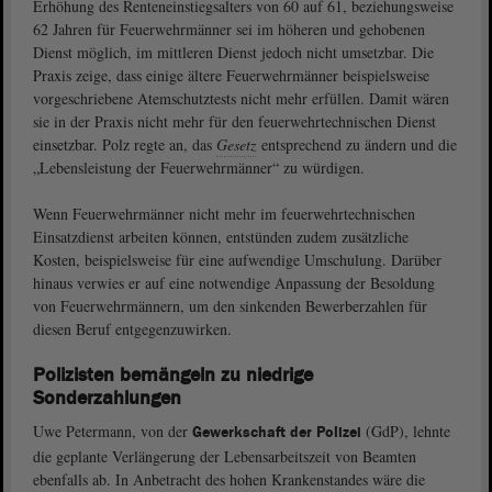
Erhöhung des Renteneinstiegsalters von 60 auf 61, beziehungsweise
62 Jahren für Feuerwehrmänner sei im höheren und gehobenen
Dienst möglich, im mittleren Dienst jedoch nicht umsetzbar. Die
Praxis zeige, dass einige ältere Feuerwehrmänner beispielsweise
vorgeschriebene Atemschutztests nicht mehr erfüllen. Damit wären
sie in der Praxis nicht mehr für den feuerwehrtechnischen Dienst
einsetzbar. Polz regte an, das
Gesetz
entsprechend zu ändern und die
„Lebensleistung der Feuerwehrmänner“ zu würdigen.
Wenn Feuerwehrmänner nicht mehr im feuerwehrtechnischen
Einsatzdienst arbeiten können, entstünden zudem zusätzliche
Kosten, beispielsweise für eine aufwendige Umschulung. Darüber
hinaus verwies er auf eine notwendige Anpassung der Besoldung
von Feuerwehrmännern, um den sinkenden Bewerberzahlen für
diesen Beruf entgegenzuwirken.
Polizisten bemängeln zu niedrige
Sonderzahlungen
Uwe Petermann, von der
(GdP), lehnte
Gewerkschaft der Polizei
die geplante Verlängerung der Lebensarbeitszeit von Beamten
ebenfalls ab. In Anbetracht des hohen Krankenstandes wäre die