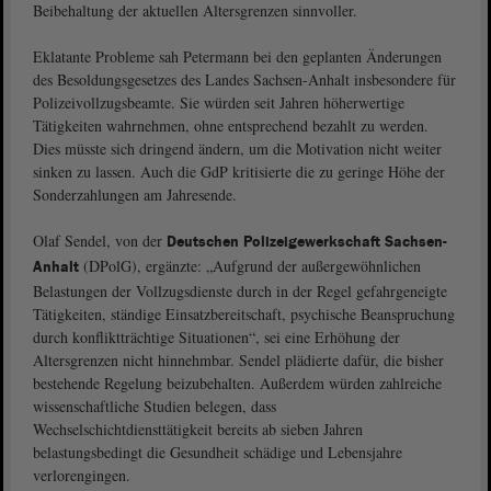
Beibehaltung der aktuellen Altersgrenzen sinnvoller.
Eklatante Probleme sah Petermann bei den geplanten Änderungen
des Besoldungsgesetzes des Landes Sachsen-Anhalt insbesondere für
Polizeivollzugsbeamte. Sie würden seit Jahren höherwertige
Tätigkeiten wahrnehmen, ohne entsprechend bezahlt zu werden.
Dies müsste sich dringend ändern, um die Motivation nicht weiter
sinken zu lassen. Auch die GdP kritisierte die zu geringe Höhe der
Sonderzahlungen am Jahresende.
Olaf Sendel, von der
Deutschen Polizeigewerkschaft Sachsen-
(DPolG), ergänzte: „Aufgrund der außergewöhnlichen
Anhalt
Belastungen der Vollzugsdienste durch in der Regel gefahrgeneigte
Tätigkeiten, ständige Einsatzbereitschaft, psychische Beanspruchung
durch konfliktträchtige Situationen“, sei eine Erhöhung der
Altersgrenzen nicht hinnehmbar. Sendel plädierte dafür, die bisher
bestehende Regelung beizubehalten. Außerdem würden zahlreiche
wissenschaftliche Studien belegen, dass
Wechselschichtdiensttätigkeit bereits ab sieben Jahren
belastungsbedingt die Gesundheit schädige und Lebensjahre
verlorengingen.