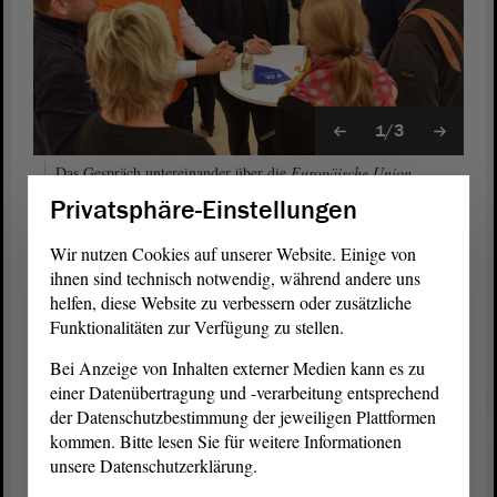
1/3
Das Gespräch untereinander über die
Europäische Union
stand im Zentrum des Abends. Foto: Stefan Müller
Privatsphäre-Einstellungen
Die Ziele von „Wir sind Europa!“
Wir nutzen Cookies auf unserer Website. Einige von
ihnen sind technisch notwendig, während andere uns
Alle Interessierten des Abends trafen auf Wissenschaftler,
helfen, diese Website zu verbessern oder zusätzliche
Kulturschaffende, Europa-Experten und Journalisten aus
verschiedenen europäischen Ländern. An vielen kleinen Stehtischen
Funktionalitäten zur Verfügung zu stellen.
kam man mit wechselnden Gesprächspartnern in den Dialog. Die
Bei Anzeige von Inhalten externer Medien kann es zu
zentralen Fragen dabei waren: Europa – sind Sie das? Ist
einer Datenübertragung und -verarbeitung entsprechend
Magdeburg Europa? Was können Sie und die anderen Bürgerinnen
der Datenschutzbestimmung der jeweiligen Plattformen
und Bürger tun, um ein Europa „von unten“ aufzubauen?
kommen. Bitte lesen Sie für weitere Informationen
unsere Datenschutzerklärung.
Der offene Abend „Open Space Europe“ bildete zusammen mit der
Konferenz „Wir sind Europa! Magdeburg“ (Samstag, 16. September