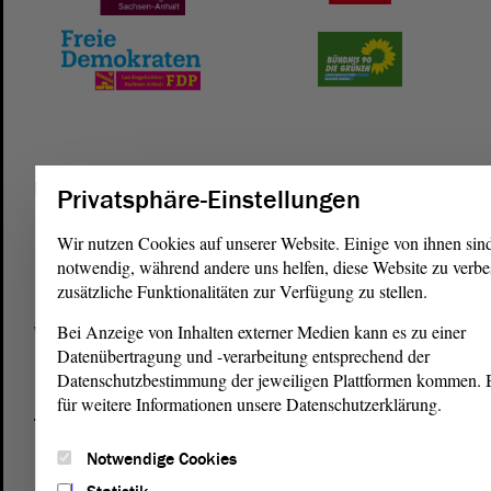
Postanschrift
Privatsphäre-Einstellungen
von Sachsen-Anhalt
Landtag
Wir nutzen Cookies auf unserer Website. Einige von ihnen sin
Domplatz 6–9
notwendig, während andere uns helfen, diese Website zu verbe
39104 Magdeburg
zusätzliche Funktionalitäten zur Verfügung zu stellen.
Bei Anzeige von Inhalten externer Medien kann es zu einer
Wegbeschreibung
Datenübertragung und -verarbeitung entsprechend der
Auf Google Maps
Datenschutzbestimmung der jeweiligen Plattformen kommen. Bi
für weitere Informationen unsere Datenschutzerklärung.
Telefon und Fax
Zentrale:
0391 / 560 - 0
Notwendige Cookies
Fax:
0391 / 560 - 1123