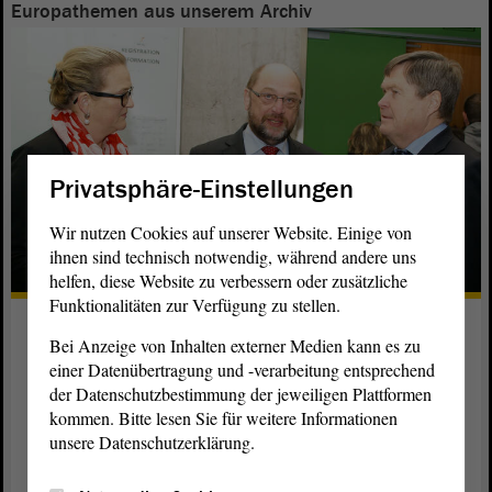
Europathemen aus unserem Archiv
Privatsphäre-Einstellungen
Wir nutzen Cookies auf unserer Website. Einige von
ihnen sind technisch notwendig, während andere uns
helfen, diese Website zu verbessern oder zusätzliche
Funktionalitäten zur Verfügung zu stellen.
Steinecke trifft EU-
Bei Anzeige von Inhalten externer Medien kann es zu
Parlamentspräsidenten
einer Datenübertragung und -verarbeitung entsprechend
der Datenschutzbestimmung der jeweiligen Plattformen
Dr. Martin Schulz hat eine Gastvorlesung an der Universität
kommen. Bitte lesen Sie für weitere Informationen
Magdeburg gehalten.
unsere Datenschutzerklärung.
weiterlesen