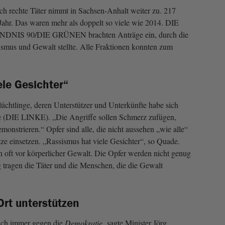
ch rechte Täter nimmt in Sachsen-Anhalt weiter zu. 217
 Jahr. Das waren mehr als doppelt so viele wie 2014. DIE
NIS 90/DIE GRÜNEN brachten Anträge ein, durch die
smus und Gewalt stellte. Alle Fraktionen konnten zum
ele Gesichter“
lüchtlinge, deren Unterstützer und Unterkünfte habe sich
de (DIE LINKE). „Die Angriffe sollen Schmerz zufügen,
onstrieren.“ Opfer sind alle, die nicht aussehen „wie alle“
ze einsetzen. „Rassismus hat viele Gesichter“, so Quade.
 oft vor körperlicher Gewalt. Die Opfer werden nicht genug
 tragen die Täter und die Menschen, die die Gewalt
rt unterstützen
 sich immer gegen die
Demokratie
, sagte Minister Jörg