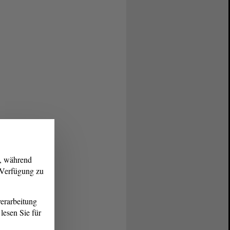
g, während
r Verfügung zu
erarbeitung
lesen Sie für