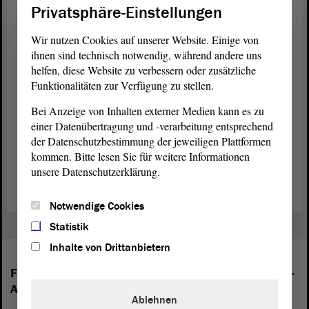
Privatsphäre-Einstellungen
Ein deutliches Signal gegen Rassismus und gegen Gewalt ist
wichtig, erklärte Angela Gorr (CDU). Die Gesellschaft braucht
Wir nutzen Cookies auf unserer Website. Einige von
Menschen, die sich gegen extremistische Gewalt und für die
ihnen sind technisch notwendig, während andere uns
Demokratie
einsetzen. Es gibt zum Beispiel das „Netzwerk für
helfen, diese Website zu verbessern oder zusätzliche
Demokratie
und Toleranz“. Dort sind 300 Vereine Mitglied.
Funktionalitäten zur Verfügung zu stellen.
Ergebnis
Bei Anzeige von Inhalten externer Medien kann es zu
einer Datenübertragung und -verarbeitung entsprechend
Am Ende der
Debatte
wurde ein
Antrag
gegen Rassismus und
Gewalt beschlossen.
der Datenschutzbestimmung der jeweiligen Plattformen
kommen. Bitte lesen Sie für weitere Informationen
(Dies ist ein Angebot in Einfacher Sprache.)
unsere Datenschutzerklärung.
Notwendige Cookies
Statistik
Inhalte von Drittanbietern
Folgende Fraktionen sind im Landtag von Sachsen-
Anhalt vertreten:
Ablehnen