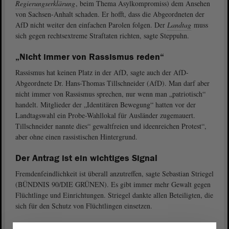
Regierungserklärung
, beim Thema Asylkompromiss) dem Ansehen
von Sachsen-Anhalt schaden. Er hofft, dass die Abgeordneten der
AfD nicht weiter den einfachen Parolen folgen. Der
Landtag
muss
sich gegen rechtsextreme Straftaten richten, sagte Steppuhn.
„Nicht immer von Rassismus reden“
Rassismus hat keinen Platz in der AfD, sagte auch der AfD-
Abgeordnete Dr. Hans-Thomas Tillschneider (AfD). Man darf aber
nicht immer von Rassismus sprechen, nur wenn man „patriotisch“
handelt. Mitglieder der „Identitären Bewegung“ hatten vor der
Landtagswahl ein Probe-Wahllokal für Ausländer zugemauert.
Tillschneider nannte dies“ gewaltfreien und ideenreichen Protest“,
aber ohne einen rassistischen Hintergrund.
Der Antrag ist ein wichtiges Signal
Fremdenfeindlichkeit ist überall anzutreffen, sagte Sebastian Striegel
(BÜNDNIS 90/DIE GRÜNEN). Es gibt immer mehr Gewalt gegen
Flüchtlinge und Einrichtungen. Striegel dankte allen Beteiligten, die
sich für den Schutz von Flüchtlingen einsetzen.
Für Demokratie und Toleranz