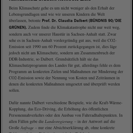
Beim Klimaschutz gehe es um nicht weniger als den Erhalt der
Lebensgrundlagen und wie wir unseren Kindern die Welt
überlassen, betonte
Prof. Dr. Claudia Dalbert (BÜNDNIS 90/DIE
Zudem finde die Klimakatastrophe nicht nur weit weg,
GRÜNEN).
sondern auch vor unserer Haustür in Sachsen-Anhalt statt. Zwar
sehe es in Sachsen-Anhalt vordergründig gut aus, weil die CO2-
Emission seit 1990 um 60 Prozent zurückgegangen ist, dies läge
jedoch nicht am Klimaschutz, sondern am Zusammenbruch der
DDR-Industrie, so Dalbert. Grundsätzlich hält sie das
Klimaschutzprogramm des Landes für gut, allerdings fehle es dem
Programm an konkreten Zielen und Maßnahmen zur Minderung der
CO2-Emission sowie der Nennung von Kosten und Zeiträumen in
denen die konkreten Maßnahmen umgesetzt und überprüft werden
sollen.
Dafür nannte Dalbert verschiedene Beispiele, wie die Kraft-Wärme-
Kopplung, das Eco-Driving, die Erhöhung des öffentlichen
Personennahverkehrs oder den Ausbau von Fahrradhaltepunkten. In
allen Fällen gebe die
Landesregierung
– in der Antwort auf die
Große
Anfrage
– nur eine Absichtserklärung ab, ohne konkrete