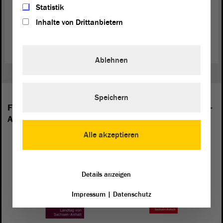
an den Umweltausschuss überwiesen, der eine endgültige
Statistik
Beschlussempfehlung
für den
Landtag
erarbeiten wird.
Inhalte von Drittanbietern
Gesetzentwurf der Landesregierung (PDF)
Ablehnen
Speichern
Folgende Fraktionen sind im Landtag von Sachsen-
Anhalt vertreten:
Alle akzeptieren
Details anzeigen
Impressum
|
Datenschutz