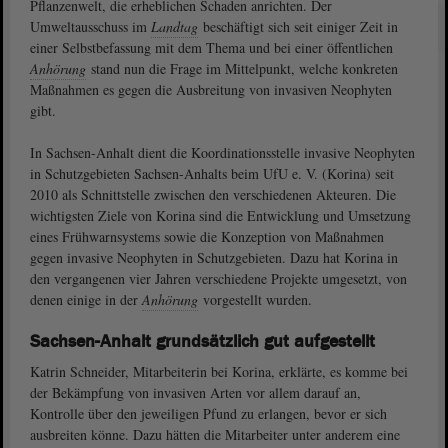
Pflanzenwelt, die erheblichen Schaden anrichten. Der
Umweltausschuss im
Landtag
beschäftigt sich seit einiger Zeit in
einer Selbstbefassung mit dem Thema und bei einer öffentlichen
Anhörung
stand nun die Frage im Mittelpunkt, welche konkreten
Maßnahmen es gegen die Ausbreitung von invasiven Neophyten
gibt.
In Sachsen-Anhalt dient die Koordinationsstelle invasive Neophyten
in Schutzgebieten Sachsen-Anhalts beim UfU e. V. (Korina) seit
2010 als Schnittstelle zwischen den verschiedenen Akteuren. Die
wichtigsten Ziele von Korina sind die Entwicklung und Umsetzung
eines Frühwarnsystems sowie die Konzeption von Maßnahmen
gegen invasive Neophyten in Schutzgebieten. Dazu hat Korina in
den vergangenen vier Jahren verschiedene Projekte umgesetzt, von
denen einige in der
Anhörung
vorgestellt wurden.
Sachsen-Anhalt grundsätzlich gut aufgestellt
Katrin Schneider, Mitarbeiterin bei Korina, erklärte, es komme bei
der Bekämpfung von invasiven Arten vor allem darauf an,
Kontrolle über den jeweiligen Pfund zu erlangen, bevor er sich
ausbreiten könne. Dazu hätten die Mitarbeiter unter anderem eine