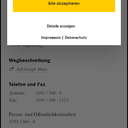
Alle akzeptieren
Postanschrift
Details anzeigen
von Sachsen-Anhalt
Landtag
Domplatz 6–9
Impressum
|
Datenschutz
39104 Magdeburg
Wegbeschreibung
Auf Google Maps
Telefon und Fax
Zentrale:
0391 / 560 - 0
Fax:
0391 / 560 - 1123
Presse- und Öffentlichkeitsarbeit
0391 / 560 - 0