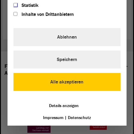
Statistik
Beschlussvorlage Arbeitsgruppe 3 (PDF; 20.42 KB)
Inhalte von Drittanbietern
Tagesordnung des 8. Seniorenforums (PDF) (PDF; 23.37 KB)
Ablehnen
Speichern
Folgende Fraktionen sind im Landtag von Sachsen-
Anhalt vertreten:
Alle akzeptieren
Details anzeigen
Impressum
|
Datenschutz