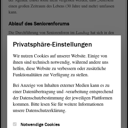
einen großen Zeitraum des Lebens (30 Jahre und mehr) umfassen
kann.
Ablauf des Seniorenforums
Die Durchführung von Seniorenforen im
Landtag
hat sich in den
vergangenen 15 Jahren zu einer parlamentarischen Tradition
Privatsphäre-Einstellungen
entwickelt. Sie ermöglicht Vertretern der älteren Generation ihre
Ideen direkt mit Landtagsabgeordneten auszutauschen und zu
Wir nutzen Cookies auf unserer Website. Einige von
diskutieren. Nach verschiedenen Impulsreferaten am Vormittag
ihnen sind technisch notwendig, während andere uns
diskutieren Seniorenvertreter hinter verschlossenen Türen in drei
helfen, diese Website zu verbessern oder zusätzliche
Arbeitsgruppen über Themen wie Gesundheitsförderung,
Funktionalitäten zur Verfügung zu stellen.
ehrenamtliche Tätigkeit und politische Teilhabe. Am Nachmittag
präsentieren sie ihre Ergebnisse im
Plenum
und stimmen über die
Bei Anzeige von Inhalten externer Medien kann es zu
erarbeitete Beschlussvorlage ab. Jede/r Interessierte ist herzlich
einer Datenübertragung und -verarbeitung entsprechend
eingeladen das 8. Seniorenforum von der Besuchertribüne des
der Datenschutzbestimmung der jeweiligen Plattformen
Plenarsaals zu verfolgen.
kommen. Bitte lesen Sie für weitere Informationen
unsere Datenschutzerklärung.
Beschlussvorlage Arbeitsgruppe 1 (PDF; 21.49 KB)
Beschlussvorlage Arbeitsgruppe 2 (PDF; 15.13 KB)
Notwendige Cookies