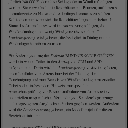
jährlich 240 000 Fledermäuse Schlagopfer an Windkraftanlagen
werden. Sie verwechseln die Rotorblätter mit Bäumen, auf denen sie
normalerweise zu Hause sind. Allerdings komme es zu solchen
Kollisionen nur, wenn sich die Rotorblätter langsamer drehen. Im
Sinne des Artenschutzes wird im
Antrag
vorgeschlagen, die
Windkraftanlagen bei wenig Wind ganz abzuschalten. Die
Landesregierung
wird gebeten, diesbezüglich in Dialog mit den
Windanlagenbetreibern zu treten.
Ein Änderungsantrag der
Fraktion
BÜNDNIS 90/DIE GRÜNEN
wurde in weiten Teilen in den
Antrag
von CDU und SPD
aufgenommen. Darin wird die
Landesregierung
zusätzlich gebeten,
einen Leitfaden zum Artenschutz bei der Planung, der
Genehmigung und zum Betrieb von Windkraftanlagen zu erstellen.
Dabei sollen insbesondere Hinweise zur speziellen
Artenschutzprüfung, zur Bestandsaufnahme von Arten sowie zu
potenziellen artspezifischen Vermeidungs-, Schadensbegrenzungs-
und vorgezogenen Ausgleichsmaßnahen gegeben werden. Außerdem
wird die
Landesregierung
gebeten, ein Modellprojekt für diesen
Bereich zu initiieren.
Antrag von CDU und SPD zum Artenschutz an