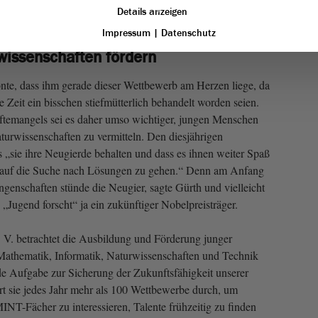
Details anzeigen
Impressum
|
Datenschutz
wissenschaften fördern
nte, dass ihm gerade dieser Wettbewerb am Herzen liege, da
 Zeit ein bisschen stiefmütterlich behandelt worden seien.
ftemangels sei es daher umso wichtiger, jungen Menschen
turwissenschaften zu vermitteln. Den diesjährigen
s „sie ihre Neugierde behalten und dass es ihnen weiter Spaß
d auf die Suche nach Lösungen zu gehen.“ Denn am Anfang
ungenschaften stünde die Neugier, sagte Gürth und vielleicht
n „Jugend forscht“ ja ein zukünftiger Nobelpreisträger.
. V. betrachtet die Ausbildung und Förderung junger
athematik, Informatik, Naturwissenschaften und Technik
e Aufgabe zur Sicherung der Zukunftsfähigkeit unserer
rt sie jedes Jahr mehr als 100 Wettbewerbe durch, um
INT-Fächer zu interessieren, Talente frühzeitig zu finden