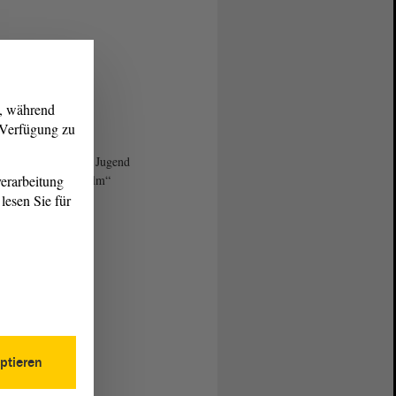
g, während
r Verfügung zu
e-Video „50 Jahre Jugend
erarbeitung
t – Der Jubiläumsfilm“
utube
lesen Sie für
ptieren