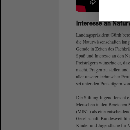
Interesse an Natur
Landtagspräsident Gürth beto
die Naturwissenschaften lange
Gerade in Zeiten des Fachkrä
Spaß und Interesse an den Na
Preisträgern wünschte er, das
macht, Fragen zu stellen un
aller unserer technischer Err
sei unter den Preisträgern vo
Die Stiftung Jugend forscht e
Menschen in den Bereichen M
(MINT) als eine entscheidend
Gesellschaft. Bundesweit füh
Kinder und Jugendliche für M