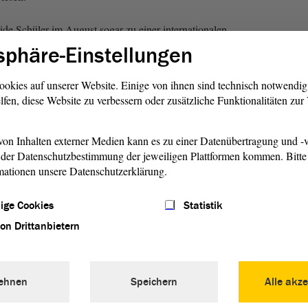
ide Schüler im August sogar zu einer internationalen
laden – eine ganz besondere Auszeichnung. Nach den
sphäre-Einstellungen
h in anderen Schulen Sachsen-Anhalts nachfragen, ob
besteht. Einen „Markt“ außerhalb von Schulen sehen sie
ookies auf unserer Website. Einige von ihnen sind technisch notwendi
lfen, diese Website zu verbessern oder zusätzliche Funktionalitäten zu
Youtub
on Inhalten externer Medien kann es zu einer Datenübertragung und -v
forsch
Yo
der Datenschutzbestimmung der jeweiligen Plattformen kommen. Bitte 
mationen unsere Datenschutzerklärung.
ige Cookies
Statistik
von Drittanbietern
ehnen
Speichern
Alle akze