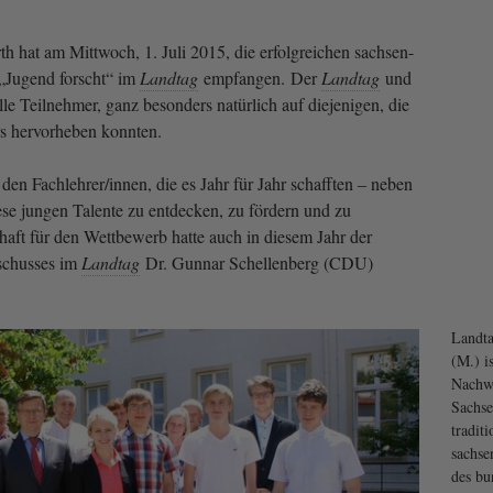
h hat am Mittwoch, 1. Juli 2015, die erfolgreichen sachsen-
 „Jugend forscht“ im
Landtag
empfangen. Der
Landtag
und
alle Teilnehmer, ganz besonders natürlich auf diejenigen, die
s hervorheben konnten.
den Fachlehrer/innen, die es Jahr für Jahr schafften – neben
iese jungen Talente zu entdecken, zu fördern und zu
haft für den Wettbewerb hatte auch in diesem Jahr der
schusses im
Landtag
Dr. Gunnar Schellenberg (CDU)
Landta
(M.) is
Nachwu
Sachse
traditi
sachse
des bu