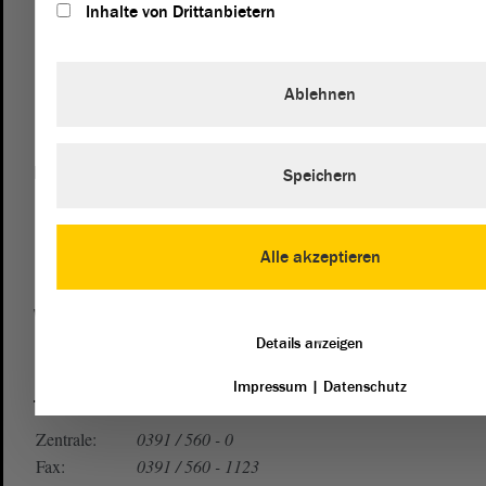
Inhalte von Drittanbietern
Ablehnen
Postanschrift
Speichern
von Sachsen-Anhalt
Landtag
Domplatz 6–9
39104 Magdeburg
Alle akzeptieren
Wegbeschreibung
Details anzeigen
Auf Google Maps
Impressum
|
Datenschutz
Telefon und Fax
Zentrale:
0391 / 560 - 0
Fax:
0391 / 560 - 1123